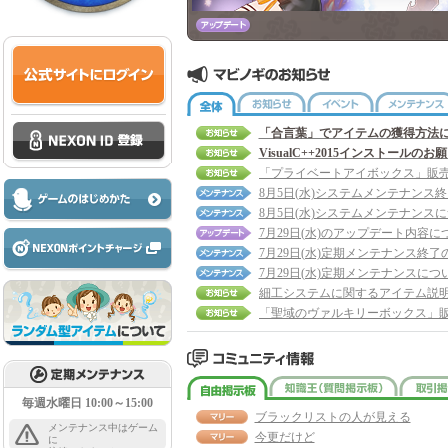
全体
お知らせ
イベント
「合言葉」でアイテムの獲得方法
VisualC++2015インストールのお
8月5日(水)システムメンテナンス
8月5日(水)システムメンテナンス
7月29日(水)のアップデート内容に
7月29日(水)定期メンテナンス終了
7月29日(水)定期メンテナンスにつ
細工システムに関するアイテム説
自由掲示板
知識王
毎週水曜日 10:00～15:00
ブラックリストの人が見える
メンテナンス中はゲーム
今更だけど
に