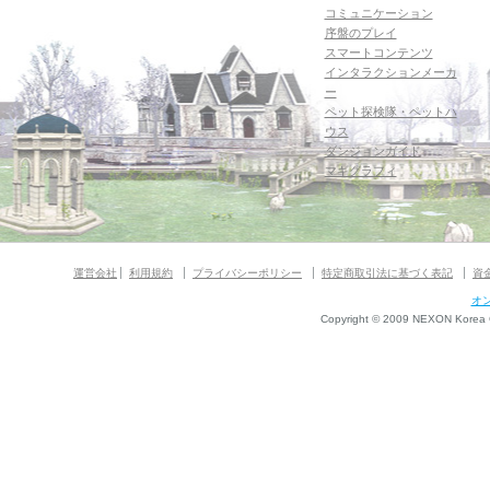
コミュニケーション
序盤のプレイ
スマートコンテンツ
インタラクションメーカ
ー
ペット探検隊・ペットハ
ウス
ダンジョンガイド
マギグラフィ
運営会社
利用規約
プライバシーポリシー
特定商取引法に基づく表記
資
オ
Copyright © 2009 NEXON Korea Co