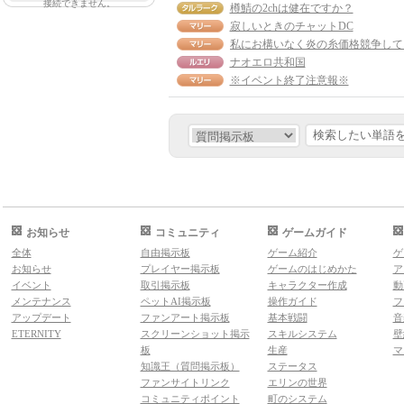
接続できません。
樽鯖の2chは健在ですか？
寂しいときのチャットDC
ナオエロ共和国
※イベント終了注意報※
お知らせ
コミュニティ
ゲームガイド
全体
自由掲示板
ゲーム紹介
ゲ
お知らせ
プレイヤー掲示板
ゲームのはじめかた
ア
イベント
取引掲示板
キャラクター作成
動
メンテナンス
ペットAI掲示板
操作ガイド
フ
アップデート
ファンアート掲示板
基本戦闘
音
ETERNITY
スクリーンショット掲示
スキルシステム
壁
板
生産
マ
知識王（質問掲示板）
ステータス
ファンサイトリンク
エリンの世界
コミュニティポイント
町のシステム