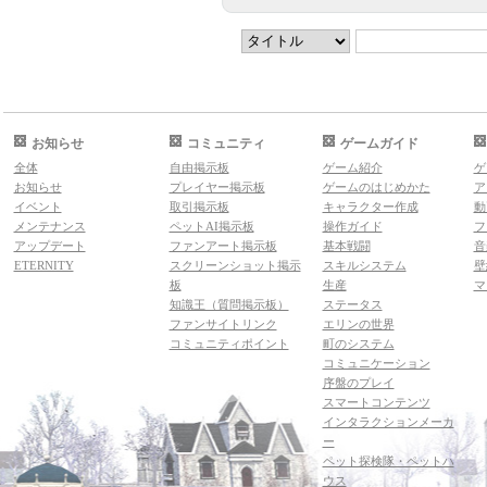
お知らせ
コミュニティ
ゲームガイド
全体
自由掲示板
ゲーム紹介
ゲ
お知らせ
プレイヤー掲示板
ゲームのはじめかた
ア
イベント
取引掲示板
キャラクター作成
動
メンテナンス
ペットAI掲示板
操作ガイド
フ
アップデート
ファンアート掲示板
基本戦闘
音
ETERNITY
スクリーンショット掲示
スキルシステム
壁
板
生産
マ
知識王（質問掲示板）
ステータス
ファンサイトリンク
エリンの世界
コミュニティポイント
町のシステム
コミュニケーション
序盤のプレイ
スマートコンテンツ
インタラクションメーカ
ー
ペット探検隊・ペットハ
ウス