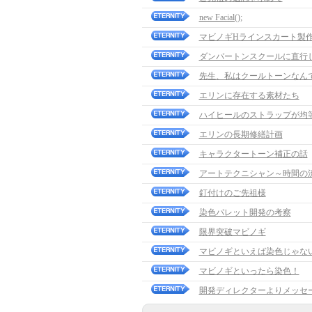
new Facial();
マビノギHラインスカート製
ダンバートンスクールに直行し
先生、私はクールトーンなんです
エリンに存在する素材たち
ハイヒールのストラップが均
エリンの長期修繕計画
キャラクタートーン補正の話
アートテクニシャン～時間の
釘付けのご先祖様
染色パレット開発の考察
限界突破マビノギ
マビノギといえば染色じゃない
マビノギといったら染色！
開発ディレクターよりメッセ