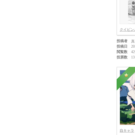
クイビン
投稿者
真
投稿日
20
閲覧数
42
投票数
13
自キャラ