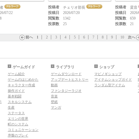
投稿者
投稿者
者
チェリオ部長
霙音
26/07/22
投稿日
2026/07/20
投稿日
2026/
8
閲覧数
1342
閲覧数
659
投票数
25
投票数
21
前へ
1
2
3
4
5
6
7
8
9
10
次へ
ゲームガイド
ライブラリ
ショップ
ゲーム紹介
ゲームダウンロード
マビノギショップ
ゲームのはじめかた
アップデートヒストリー
アイテムショップガイド
キャラクター作成
動画
ランダム型アイテム
操作ガイド
ファンタジーラジオ
基本戦闘
音楽
示
スキルシステム
壁紙
生産
マンガ
ステータス
エリンの世界
町のシステム
コミュニケーション
序盤のプレイ