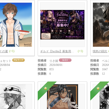
(+1)
(+1)
との夏
ギルド【facilita】募集用アート
憤怒の闘志
投稿者
投稿者
ュセット
りさ姐
ベル
26/08/04
投稿日
2026/08/01
投稿日
2026/
2
閲覧数
855
閲覧数
1047
投票数
6
投票数
12