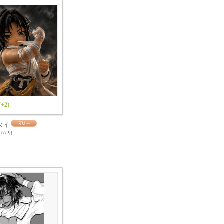
(+2)
ヌイ
07/28