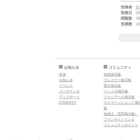
投稿者
忍
投稿日
20
閲覧数
39
投票数
18
お知らせ
コミュニティ
全体
自由掲示板
お知らせ
プレイヤー掲示板
イベント
取引掲示板
メンテナンス
ペットAI掲示板
アップデート
ファンアート掲示板
ETERNITY
スクリーンショット掲
板
知識王（質問掲示板）
ファンサイトリンク
コミュニティポイント