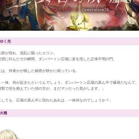
ゆく光
大群が現れ、混乱に陥ったエリン。
絶望に叫んだその瞬間、ダンバートン広場に姿を現した正体不明の門。
には、何者かが残した秘密が静かに眠っている。
…一体、何が起きたというんでしょう。ダンバートン広場の真ん中で爆発だなんて。
書類で頭を抱えていた頃の方が、まだマシだった気がします。」
にしても、広場の真ん中に現れたあれは、一体何なのでしょうか？」
火種