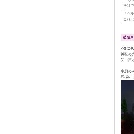
そば
「ウル
これ
破壊さ
<炎に
神獣の
笑い声
事態の
広場の