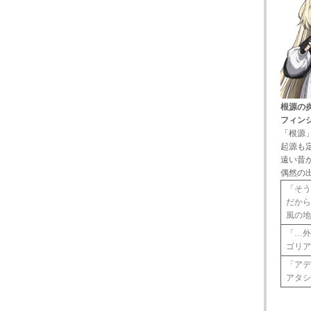
根源の
フィン
「根源
起源も
遠い昔
偶然の
「そう
だか
風の
「…
ゴリ
「ア
アタ