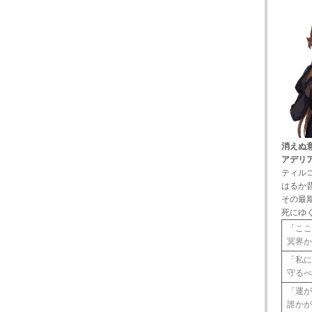
消えぬ
アデリ
ティル
はるか
その最
死にゆ
「こ
冥界
「私
守る
「運
誰か