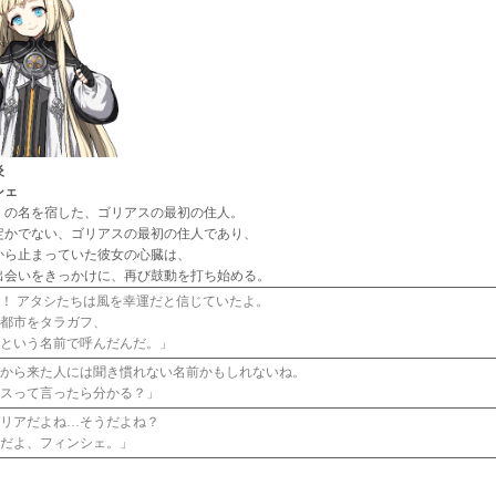
炎
シェ
」の名を宿した、ゴリアスの最初の住人。
定かでない、ゴリアスの最初の住人であり、
から止まっていた彼女の心臓は、
出会いをきっかけに、再び鼓動を打ち始める。
！ アタシたちは風を幸運だと信じていたよ。
ら都市をタラガフ、
地という名前で呼んだんだ。」
外から来た人には聞き慣れない名前かもしれないね。
アスって言ったら分かる？」
デリアだよね…そうだよね？
シだよ、フィンシェ。」