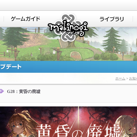
マビノギ
ホーム
>
お知
G28：黄昏の廃墟