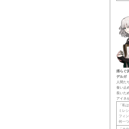
揺らぐ
デルガ
人間た
食い止
長いた
アイネ
「私
ミレ
フィン
何一
「そ