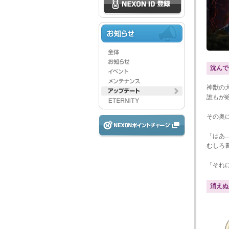
沈んで
神獣の
誰もが
その奥
「はあ
むしろ
「それ
消えぬ