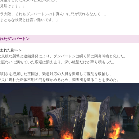
で見届けます。」
ラ大陸、それもダンバートンのド真ん中に門が現れるなんて…。.
はまともな状況とは言い難いです。」
れたダンバートン
包まれた街へ＞
大規模な襲撃と連鎖爆発により、ダンバートンは瞬く間に阿鼻叫喚と化した。
と賑わいに満ちていた広場は消え去り、深い絶望だけが降り積もった。
深刻さを把握した王国は、緊急対応の人員を派遣して混乱を収拾し、
中央に現れた正体不明の門を確かめるため、調査団を送ることを決めた。