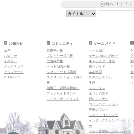
前へ
1
2
お知らせ
コミュニティ
ゲームガイド
全体
自由掲示板
ゲーム紹介
ゲ
お知らせ
プレイヤー掲示板
ゲームのはじめかた
ア
イベント
取引掲示板
キャラクター作成
動
メンテナンス
ペットAI掲示板
操作ガイド
フ
アップデート
ファンアート掲示板
基本戦闘
音
ETERNITY
スクリーンショット掲示
スキルシステム
壁
板
生産
マ
知識王（質問掲示板）
ステータス
ファンサイトリンク
エリンの世界
コミュニティポイント
町のシステム
コミュニケーション
序盤のプレイ
スマートコンテンツ
インタラクションメーカ
ー
ペット探検隊・ペットハ