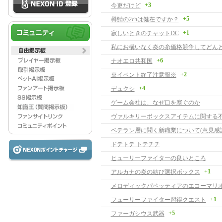
+3
今更だけど
+5
樽鯖の2chは健在ですか？
+1
寂しいときのチャットDC
+6
ナオエロ共和国
+2
※イベント終了注意報※
+4
デュクシ
ゲーム会社は、なぜ口を塞ぐのか
ヴァルキリーボックスアイテムに関する
ベテラン層に聞く新職業について(意見感謝
ドテトテ トテチチ
ヒューリーファイターの良いところ
+1
アルカナの炎の結び選択ボックス
+1
フューリーファイター習得クエスト
+5
ファーガシウス武器