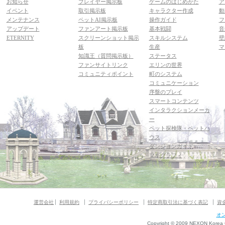
お知らせ
プレイヤー掲示板
ゲームのはじめかた
ア
イベント
取引掲示板
キャラクター作成
動
メンテナンス
ペットAI掲示板
操作ガイド
フ
アップデート
ファンアート掲示板
基本戦闘
音
ETERNITY
スクリーンショット掲示
スキルシステム
壁
板
生産
マ
知識王（質問掲示板）
ステータス
ファンサイトリンク
エリンの世界
コミュニティポイント
町のシステム
コミュニケーション
序盤のプレイ
スマートコンテンツ
インタラクションメーカ
ー
ペット探検隊・ペットハ
ウス
ダンジョンガイド
マギグラフィ
運営会社
利用規約
プライバシーポリシー
特定商取引法に基づく表記
資
オ
Copyright © 2009 NEXON Korea Co