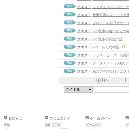
クエスト
フェスティバルフード
クエスト
元素研磨のクエストが
クエスト
ブロニーの成長サポー
クエスト
G25後半の途中からの
クエスト
G25後半の開始方法
+2
クエスト
G21 新たな神聖
クエスト
ラッキービーストの敵
クエスト
ダークナイト（G3)の
クエスト
精霊の呼びかけクエス
前へ
1
2
お知らせ
コミュニティ
ゲームガイド
全体
自由掲示板
ゲーム紹介
ゲ