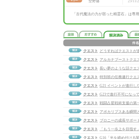
空野葵
23/11/2
「古代魔法の力が宿った精霊石」は専
クエスト
どうすればクエストが
クエスト
アルカナブーストクエ
クエスト
長い夢のような話クエ
クエスト
特別班の任務遂行クエ
クエスト
G21 イベントが進行し
クエスト
G23で進行不可になっ
クエスト
戦闘占星戦術支援の第
クエスト
アポカリプスある瞬間
クエスト
ブロニーの成長サポー
クエスト
「もう一歩上を目指す
クエスト
G16「光を締め付ける