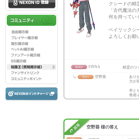
クシードの精
「古代魔法の
何を持ってい
ベイリックシ
よろしくお願
FINNA
精霊のリ
空野葵
あり
力が
早と
専用
空野葵 様の答え