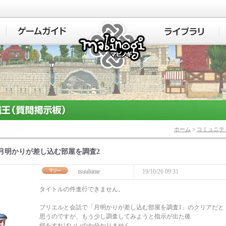
マビノギ
ホーム
>
コミュニテ
月明かりが差し込む部屋を調査2
tsuuhime
19/10/26 09:31
タイトルの件進行できません。
ブリエルと会話で「月明かりが差し込む部屋を調査1」のクリアだと
思うのですが、もう少し調査してみようと指示が出た後
何をすればいいのか分かりません。