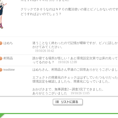
クリックできそうなのはＮＰＣの魔法使いの釜とピノしかないので
どうすればよいのでしょう？
はぬち
迷うことなく終わったので記憶が曖昧ですが、ピノに話しか
かけてみてください。
19/10/26 10:42
村雨晶
誰か寝てる場所が怪しい！あと環境設定次第では床の光って
ってるのかも？
19/10/26 12:09
tsuuhime
はぬちさん、村雨晶さん早速のご回答ありがとうございまし
エフェクトの簡素化のチェックははずしていたつもりだった
環境設定を確認しましたら、簡素化になっていました。
おかげさまで、無事調査2～調査3完了できました。
ありがとうございました
19/10/26 13:05