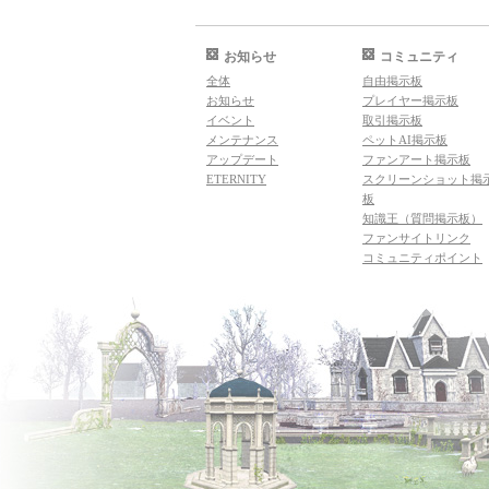
お知らせ
コミュニティ
全体
自由掲示板
お知らせ
プレイヤー掲示板
イベント
取引掲示板
メンテナンス
ペットAI掲示板
アップデート
ファンアート掲示板
ETERNITY
スクリーンショット掲
板
知識王（質問掲示板）
ファンサイトリンク
コミュニティポイント