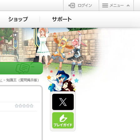
ログイン
ィ
> 知識王（質問掲示板）