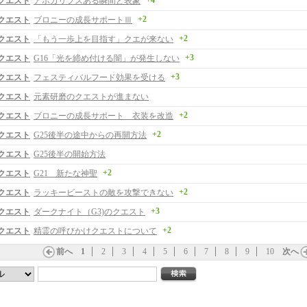
+4
クエスト
アポカリプスある瞬間と表象
+2
クエスト
ブロニーの成長サポートⅢ
+2
クエスト
「もう一歩上を目指す」クエが来ない
+3
クエスト
G16「光を締め付ける闇」が発生しない
+3
クエスト
フェスティバルフード効果を受ける
クエスト
元素研磨のクエストが進まない
+2
クエスト
ブロニーの成長サポート 衣装を改造
+2
クエスト
G25後半の途中からの再開方法
クエスト
G25後半の開始方法
+2
クエスト
G21 新たな神聖
+2
クエスト
ラッキービーストの敵を攻撃できない
+3
クエスト
ダークナイト（G3)のクエスト
+2
クエスト
精霊の呼びかけクエストについて
前へ
1
2
3
4
5
6
7
8
9
10
次へ