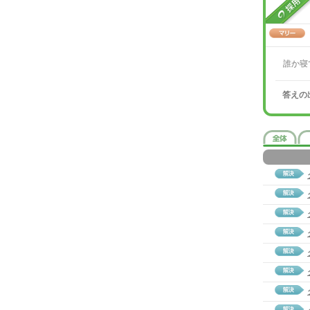
誰か寝
答えの