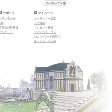
ページトップへ
サポート
マイページ
お問い合わせ
キャラクター設定
FAQ
メモ機能
不具合対応状況
プレゼント状況
アンケート
アイテムクーポン
2次パスワード初期化
キャンペーン応募