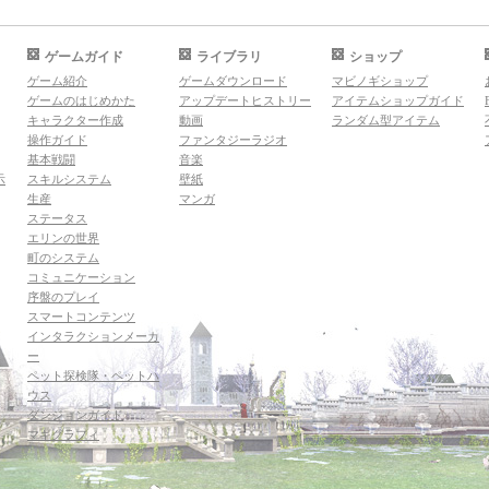
ゲームガイド
ライブラリ
ショップ
ゲーム紹介
ゲームダウンロード
マビノギショップ
ゲームのはじめかた
アップデートヒストリー
アイテムショップガイド
キャラクター作成
動画
ランダム型アイテム
操作ガイド
ファンタジーラジオ
基本戦闘
音楽
示
スキルシステム
壁紙
生産
マンガ
ステータス
エリンの世界
町のシステム
コミュニケーション
序盤のプレイ
スマートコンテンツ
インタラクションメーカ
ー
ペット探検隊・ペットハ
ウス
ダンジョンガイド
マギグラフィ