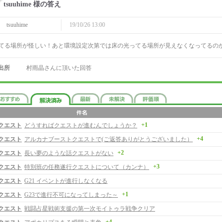
tsuuhime 様の答え
tsuuhime
19/10/26 13:00
てる場所が怪しい！あと環境設定次第では床の光ってる場所が見えなくなってるの
出所
村雨晶さんに頂いた回答
+1
クエスト
どうすればクエストが進むんでしょうか？
+4
クエスト
アルカナブーストクエストで(ご返答ありがとうございました）
+2
クエスト
長い夢のような話クエストがない
+3
クエスト
特別班の任務遂行クエストについて（カンナ）
クエスト
G21 イベントが進行しなくなる
+1
クエスト
G23で進行不可になってしまった～
クエスト
戦闘占星戦術支援の第一次モイトゥラ戦争クリア