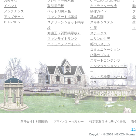
お知らせ
プレイヤー掲示板
ゲームのはじめかた
ア
イベント
取引掲示板
キャラクター作成
動
メンテナンス
ペットAI掲示板
操作ガイド
フ
アップデート
ファンアート掲示板
基本戦闘
音
ETERNITY
スクリーンショット掲示
スキルシステム
壁
板
生産
マ
知識王（質問掲示板）
ステータス
ファンサイトリンク
エリンの世界
コミュニティポイント
町のシステム
コミュニケーション
序盤のプレイ
スマートコンテンツ
インタラクションメーカ
ー
ペット探検隊・ペットハ
ウス
ダンジョンガイド
マギグラフィ
運営会社
利用規約
プライバシーポリシー
特定商取引法に基づく表記
資
オ
Copyright © 2009 NEXON Korea Co