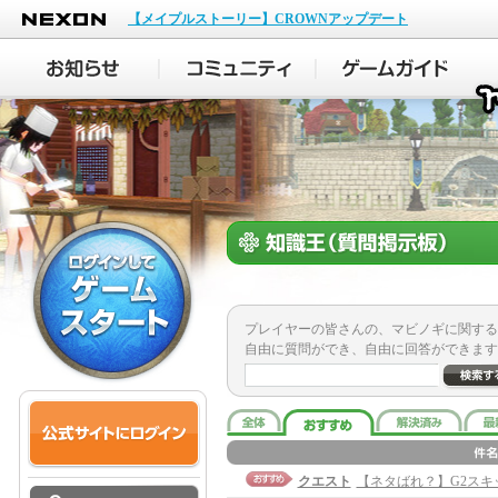
NEXON
【メイプルストーリー】CROWNアップデート
プレイヤーの皆さんの、マビノギに関する
自由に質問ができ、自由に回答ができます
クエスト
【ネタばれ？】G2スキ