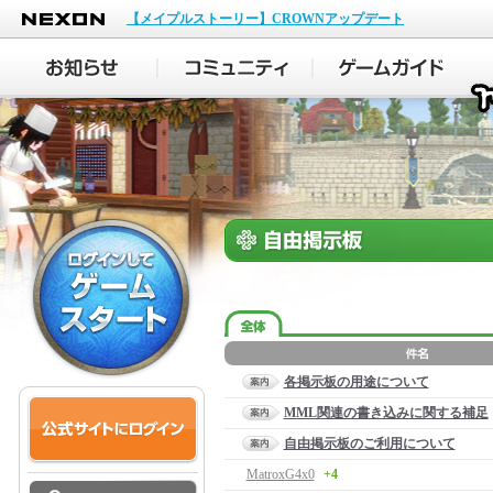
NEXON
【メイプルストーリー】CROWNアップデート
各掲示板の用途について
MML関連の書き込みに関する補足
自由掲示板のご利用について
MatroxG4x0
+4