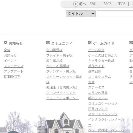
前へ
5301
5302
5303
お知らせ
コミュニティ
ゲームガイド
全体
自由掲示板
ゲーム紹介
ゲ
お知らせ
プレイヤー掲示板
ゲームのはじめかた
ア
イベント
取引掲示板
キャラクター作成
動
メンテナンス
ペットAI掲示板
操作ガイド
フ
アップデート
ファンアート掲示板
基本戦闘
音
ETERNITY
スクリーンショット掲示
スキルシステム
壁
板
生産
マ
知識王（質問掲示板）
ステータス
ファンサイトリンク
エリンの世界
コミュニティポイント
町のシステム
コミュニケーション
序盤のプレイ
スマートコンテンツ
インタラクションメーカ
ー
ペット探検隊・ペットハ