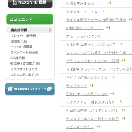
+3
何回もすみません；：；
+1
なかなか・・・・ｗ
+
タイトル画面とゲーム内画面の不具合
+4
web作曲ツールの・・・
エモーションについて
+2
[返事]エモーションについて
スキルについてお答えいただけたら嬉し
+7
グラフィックカードについて質問
[返事]グラフィックカードについて質
+1
マビノギの表示がおかしい
+1
光エフェクト
+1
正常にゲームが終了しない
+5
テクスチャが一瞬表示されない
+2
今日の出来事（どうでもいい話）
+4
センスフィルさんに触れちゃ駄目
+3
マビノギできた～