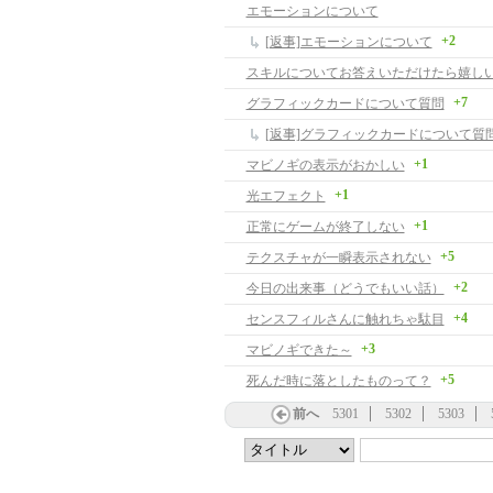
エモーションについて
+2
[返事]エモーションについて
スキルについてお答えいただけたら嬉し
+7
グラフィックカードについて質問
[返事]グラフィックカードについて質
+1
マビノギの表示がおかしい
+1
光エフェクト
+1
正常にゲームが終了しない
+5
テクスチャが一瞬表示されない
+2
今日の出来事（どうでもいい話）
+4
センスフィルさんに触れちゃ駄目
+3
マビノギできた～
+5
死んだ時に落としたものって？
前へ
5301
5302
5303