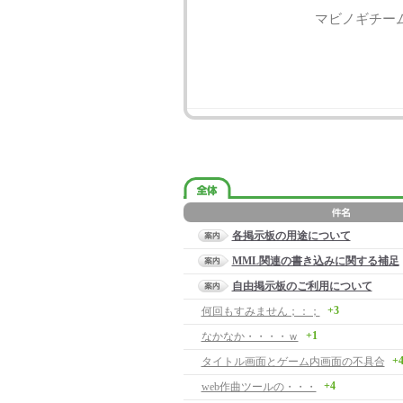
マビノギチー
各掲示板の用途について
MML関連の書き込みに関する補足
自由掲示板のご利用について
+3
何回もすみません；：；
+1
なかなか・・・・ｗ
+
タイトル画面とゲーム内画面の不具合
+4
web作曲ツールの・・・