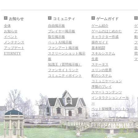
お知らせ
コミュニティ
ゲームガイド
全体
自由掲示板
ゲーム紹介
ゲ
お知らせ
プレイヤー掲示板
ゲームのはじめかた
ア
イベント
取引掲示板
キャラクター作成
動
メンテナンス
ペットAI掲示板
操作ガイド
フ
アップデート
ファンアート掲示板
基本戦闘
音
ETERNITY
スクリーンショット掲示
スキルシステム
壁
板
生産
マ
知識王（質問掲示板）
ステータス
ファンサイトリンク
エリンの世界
コミュニティポイント
町のシステム
コミュニケーション
序盤のプレイ
スマートコンテンツ
インタラクションメーカ
ー
ペット探検隊・ペットハ
ウス
ダンジョンガイド
マギグラフィ