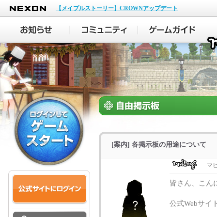
NEXON
【メイプルストーリー】CROWNアップデート
[案内] 各掲示板の用途について
マ
皆さん、こん
公式Webサ