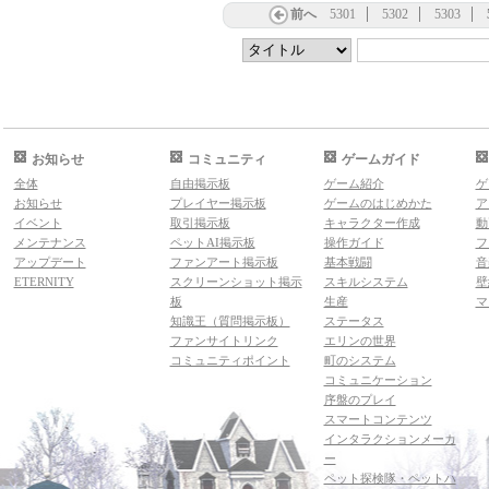
前へ
5301
5302
5303
お知らせ
コミュニティ
ゲームガイド
全体
自由掲示板
ゲーム紹介
ゲ
お知らせ
プレイヤー掲示板
ゲームのはじめかた
ア
イベント
取引掲示板
キャラクター作成
動
メンテナンス
ペットAI掲示板
操作ガイド
フ
アップデート
ファンアート掲示板
基本戦闘
音
ETERNITY
スクリーンショット掲示
スキルシステム
壁
板
生産
マ
知識王（質問掲示板）
ステータス
ファンサイトリンク
エリンの世界
コミュニティポイント
町のシステム
コミュニケーション
序盤のプレイ
スマートコンテンツ
インタラクションメーカ
ー
ペット探検隊・ペットハ