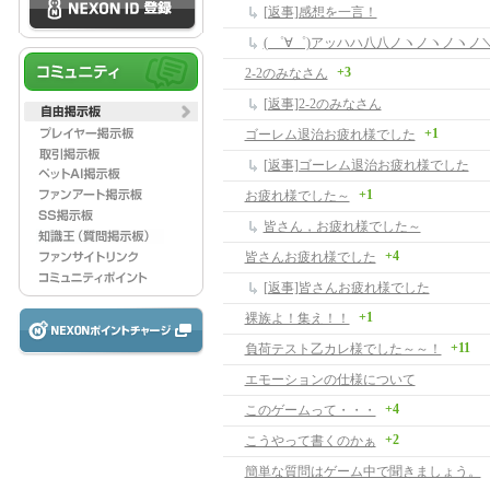
[返事]感想を一言！
( ゜∀゜)アッハハ八八ノヽノヽノヽノ＼ /
+3
2-2のみなさん
[返事]2-2のみなさん
+1
ゴーレム退治お疲れ様でした
[返事]ゴーレム退治お疲れ様でした
+1
お疲れ様でした～
皆さん，お疲れ様でした～
+4
皆さんお疲れ様でした
[返事]皆さんお疲れ様でした
+1
裸族よ！集え！！
+11
負荷テスト乙カレ様でした～～！
エモーションの仕様について
+4
このゲームって・・・
+2
こうやって書くのかぁ
簡単な質問はゲーム中で聞きましょう。