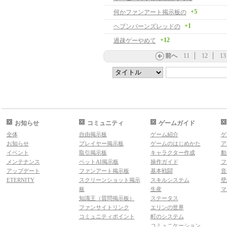
+5
何かファンアート掲示板の
+1
ヘブンバーンズレッドの
+12
過疎ゲーやめて
前へ
11
12
13
お知らせ
コミュニティ
ゲームガイド
全体
自由掲示板
ゲーム紹介
ゲ
お知らせ
プレイヤー掲示板
ゲームのはじめかた
ア
イベント
取引掲示板
キャラクター作成
動
メンテナンス
ペットAI掲示板
操作ガイド
フ
アップデート
ファンアート掲示板
基本戦闘
音
ETERNITY
スクリーンショット掲示
スキルシステム
壁
板
生産
マ
知識王（質問掲示板）
ステータス
ファンサイトリンク
エリンの世界
コミュニティポイント
町のシステム
コミュニケーション