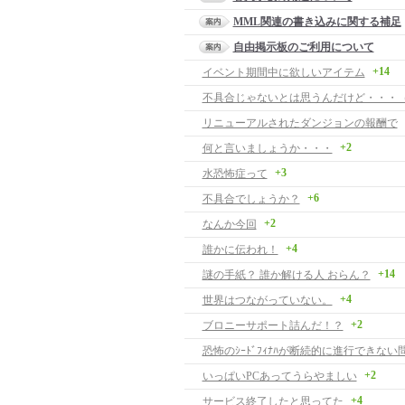
MML関連の書き込みに関する補足
自由掲示板のご利用について
+14
イベント期間中に欲しいアイテム
不具合じゃないとは思うんだけど・・・
リニューアルされたダンジョンの報酬で
+2
何と言いましょうか・・・
+3
水恐怖症って
+6
不具合でしょうか？
+2
なんか今回
+4
誰かに伝われ！
+14
謎の手紙？ 誰か解ける人 おらん？
+4
世界はつながっていない。
+2
ブロニーサポート詰んだ！？
恐怖のｼｰﾄﾞﾌｨﾅﾊが断続的に進行できな
+2
いっぱいPCあってうらやましい
+4
サービス終了したと思ってた