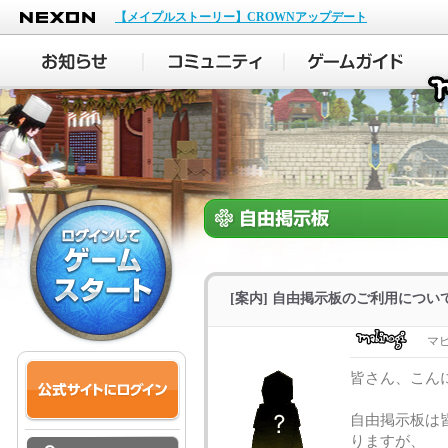
NEXON
【メイプルストーリー】CROWNアップデート
[案内] 自由掲示板のご利用につい
マ
皆さん、こん
自由掲示板は
りますが、