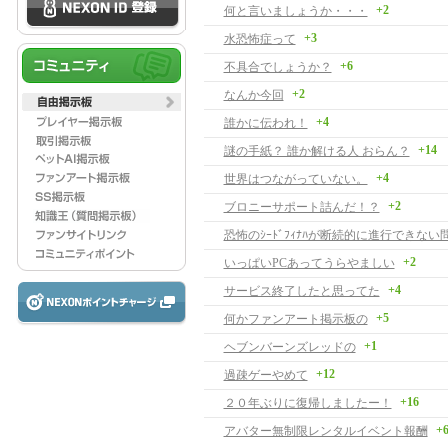
+2
何と言いましょうか・・・
+3
水恐怖症って
+6
不具合でしょうか？
+2
なんか今回
+4
誰かに伝われ！
+14
謎の手紙？ 誰か解ける人 おらん？
+4
世界はつながっていない。
+2
ブロニーサポート詰んだ！？
恐怖のｼｰﾄﾞﾌｨﾅﾊが断続的に進行できな
+2
いっぱいPCあってうらやましい
+4
サービス終了したと思ってた
+5
何かファンアート掲示板の
+1
ヘブンバーンズレッドの
+12
過疎ゲーやめて
+16
２０年ぶりに復帰しましたー！
+
アバター無制限レンタルイベント報酬