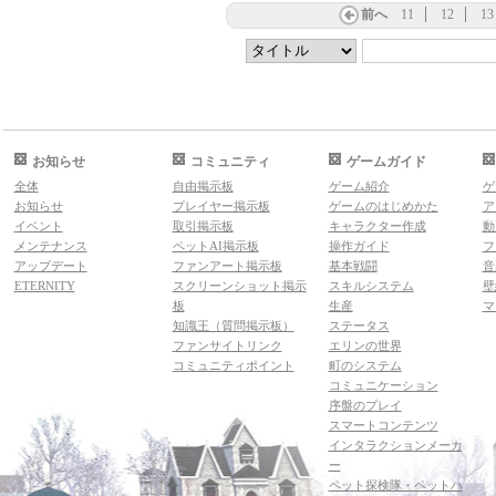
前へ
11
12
13
お知らせ
コミュニティ
ゲームガイド
全体
自由掲示板
ゲーム紹介
ゲ
お知らせ
プレイヤー掲示板
ゲームのはじめかた
ア
イベント
取引掲示板
キャラクター作成
動
メンテナンス
ペットAI掲示板
操作ガイド
フ
アップデート
ファンアート掲示板
基本戦闘
音
ETERNITY
スクリーンショット掲示
スキルシステム
壁
板
生産
マ
知識王（質問掲示板）
ステータス
ファンサイトリンク
エリンの世界
コミュニティポイント
町のシステム
コミュニケーション
序盤のプレイ
スマートコンテンツ
インタラクションメーカ
ー
ペット探検隊・ペットハ