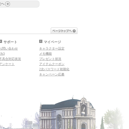
次へ
ページトップへ
サポート
マイページ
お問い合わせ
キャラクター設定
FAQ
メモ機能
不具合対応状況
プレゼント状況
アンケート
アイテムクーポン
2次パスワード初期化
キャンペーン応募