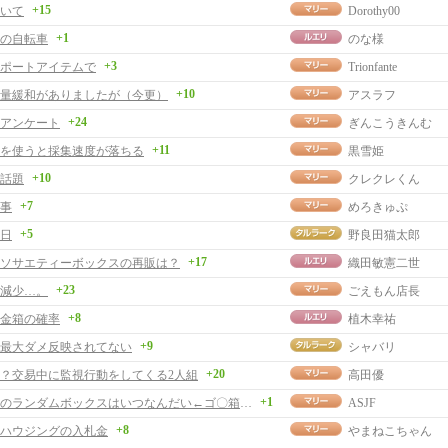
+15
いて
Dorothy00
+1
の自転車
のな様
+3
ポートアイテムで
Trionfante
+10
量緩和がありましたが（今更）
アスラフ
+24
アンケート
ぎんこうきんむ
+11
を使うと採集速度が落ちる
黒雪姫
+10
話題
クレクレくん
+7
事
めろきゅぷ
+5
日
野良田猫太郎
+17
ソサエティーボックスの再販は？
織田敏憲二世
+23
減少…。
ごえもん店長
+8
金箱の確率
植木幸祐
+9
最大ダメ反映されてない
シャバリ
+20
？交易中に監視行動をしてくる2人組
高田優
+1
で、つぎのランダムボックスはいつなんだい←ゴ〇箱でしたっと。
ASJF
+8
ハウジングの入札金
やまねこちゃん