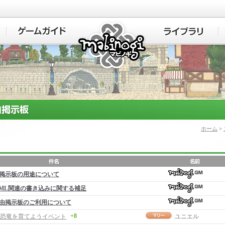
マビノギ
ホーム
>
掲示板の用途について
ML関連の書き込みに関する補足
由掲示板のご利用について
+8
恐竜を育てようイベント
ユニエル