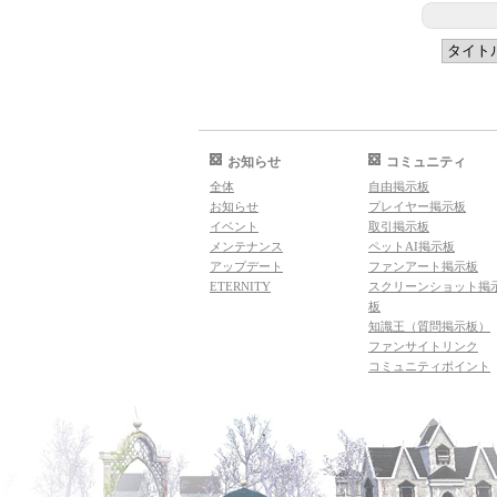
お知らせ
コミュニティ
全体
自由掲示板
お知らせ
プレイヤー掲示板
イベント
取引掲示板
メンテナンス
ペットAI掲示板
アップデート
ファンアート掲示板
ETERNITY
スクリーンショット掲
板
知識王（質問掲示板）
ファンサイトリンク
コミュニティポイント