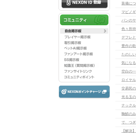
装備につ
マビノギ
パンのサ
色々所持
デフレと
豊作の歌
たのしい
気になる
空白の一
ロイヤル
交易民の
光る玉の
ナックル
鞠鯖のみ
【解決】