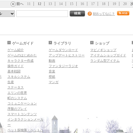
前へ
11
12
13
14
15
16
17
18
19
20
RSSってなに？
ゲームガイド
ライブラリ
ショップ
ゲーム紹介
ゲームダウンロード
マビノギショップ
ゲームのはじめかた
アップデートヒストリー
アイテムショップガイド
キャラクター作成
動画
ランダム型アイテム
操作ガイド
ファンタジーラジオ
基本戦闘
音楽
示
スキルシステム
壁紙
生産
マンガ
ステータス
エリンの世界
町のシステム
コミュニケーション
序盤のプレイ
スマートコンテンツ
インタラクションメーカ
ー
ペット探検隊・ペットハ