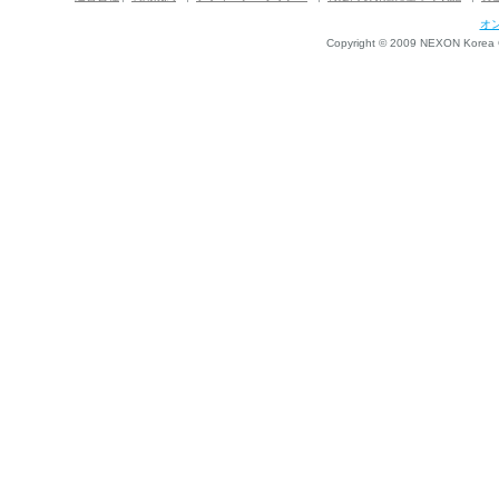
オ
Copyright © 2009 NEXON Korea Co