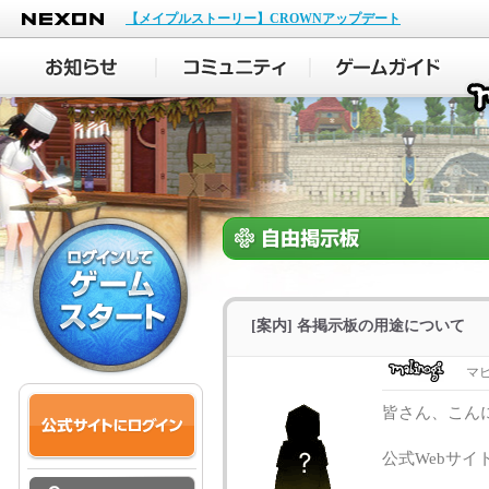
NEXON
【メイプルストーリー】CROWNアップデート
[案内] 各掲示板の用途について
マ
皆さん、こん
公式Webサ