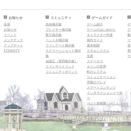
お知らせ
コミュニティ
ゲームガイド
全体
自由掲示板
ゲーム紹介
ゲ
お知らせ
プレイヤー掲示板
ゲームのはじめかた
ア
イベント
取引掲示板
キャラクター作成
動
メンテナンス
ペットAI掲示板
操作ガイド
フ
アップデート
ファンアート掲示板
基本戦闘
音
ETERNITY
スクリーンショット掲示
スキルシステム
壁
板
生産
マ
知識王（質問掲示板）
ステータス
ファンサイトリンク
エリンの世界
コミュニティポイント
町のシステム
コミュニケーション
序盤のプレイ
スマートコンテンツ
インタラクションメーカ
ー
ペット探検隊・ペットハ
ウス
ダンジョンガイド
マギグラフィ