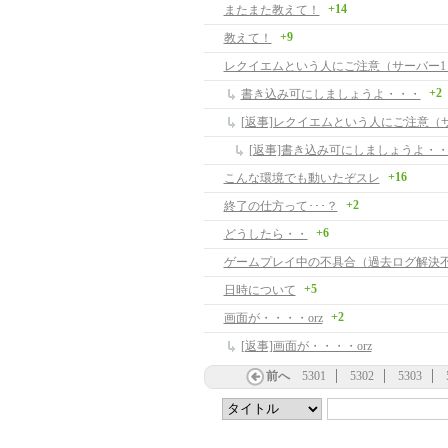
+14
またまた教えて！
+9
教えて！
レクイエムという人にご注意（サーバー1
+2
書き込み可にしましょうよ・・・
[返事]レクイエムという人にご注意（
[返事]書き込み可にしましょうよ・
+16
こんな環境でも動いたぞスレ
+2
終了の仕方って･･･？
+6
どうしたら・・
ゲームプレイ中の不具合（過去ログ解決
+5
日時について
+2
画面が・・・・orz
[返事]画面が・・・・orz
前へ
5301
5302
5303