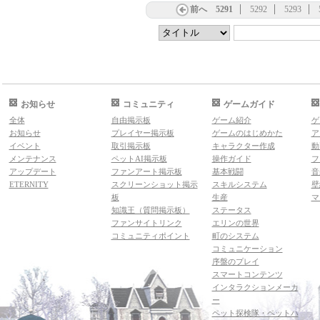
前へ
5291
5292
5293
お知らせ
コミュニティ
ゲームガイド
全体
自由掲示板
ゲーム紹介
ゲ
お知らせ
プレイヤー掲示板
ゲームのはじめかた
ア
イベント
取引掲示板
キャラクター作成
動
メンテナンス
ペットAI掲示板
操作ガイド
フ
アップデート
ファンアート掲示板
基本戦闘
音
ETERNITY
スクリーンショット掲示
スキルシステム
壁
板
生産
マ
知識王（質問掲示板）
ステータス
ファンサイトリンク
エリンの世界
コミュニティポイント
町のシステム
コミュニケーション
序盤のプレイ
スマートコンテンツ
インタラクションメーカ
ー
ペット探検隊・ペットハ