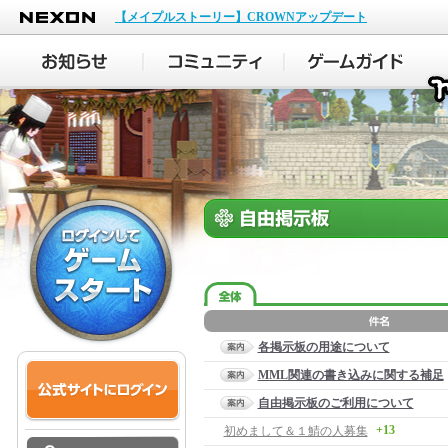
NEXON
【メイプルストーリー】CROWNアップデート
各掲示板の用途について
MML関連の書き込みに関する補足
自由掲示板のご利用について
+13
初めまして＆１鯖の人募集