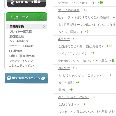
+10
☆祝☆OPENまで後１０日♪
+33
マビノギの課金
+4
続オープンβに向けてためになる情報
[返事]続オープンβに向けてためにな
+9
もう少し聞きます
+13
不安です
+22
ご自身の自己判断 自己責任です
+24
マビノギ?マギノビ？
+11
荒れ気味ですが２鯖プレイヤー募集
+10
お初です
+1
どうもありがとうございます。
+6
挨拶と質問
+9
最後に
+3
参入してみたいのだが
+4
こんにちは＾＾
ちづるです。役にたたないけど基礎です