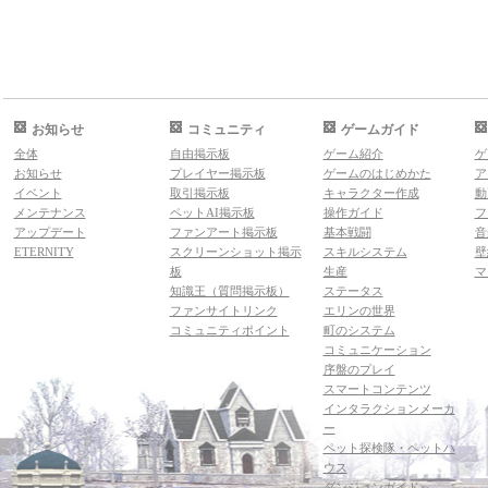
お知らせ
コミュニティ
ゲームガイド
全体
自由掲示板
ゲーム紹介
ゲ
お知らせ
プレイヤー掲示板
ゲームのはじめかた
ア
イベント
取引掲示板
キャラクター作成
動
メンテナンス
ペットAI掲示板
操作ガイド
フ
アップデート
ファンアート掲示板
基本戦闘
音
ETERNITY
スクリーンショット掲示
スキルシステム
壁
板
生産
マ
知識王（質問掲示板）
ステータス
ファンサイトリンク
エリンの世界
コミュニティポイント
町のシステム
コミュニケーション
序盤のプレイ
スマートコンテンツ
インタラクションメーカ
ー
ペット探検隊・ペットハ
ウス
ダンジョンガイド