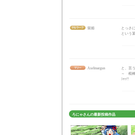
留姫
とっさ
という某
Axelmargun
と、言う
～ 棍棒(
ｼｬｯ!!
ろにゃさんの最新投稿作品