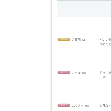
月夜鴉_tar
パンの表
感じだ
カケル_rua
持ってる
一票。
ユウスケ_rua
必死なパ