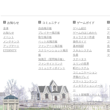
お知らせ
コミュニティ
ゲームガイド
全体
自由掲示板
ゲーム紹介
ゲ
お知らせ
プレイヤー掲示板
ゲームのはじめかた
ア
イベント
取引掲示板
キャラクター作成
動
メンテナンス
ペットAI掲示板
操作ガイド
フ
アップデート
ファンアート掲示板
基本戦闘
音
ETERNITY
スクリーンショット掲示
スキルシステム
壁
板
生産
マ
知識王（質問掲示板）
ステータス
ファンサイトリンク
エリンの世界
コミュニティポイント
町のシステム
コミュニケーション
序盤のプレイ
スマートコンテンツ
インタラクションメーカ
ー
ペット探検隊・ペットハ
ウス
ダンジョンガイド
マギグラフィ