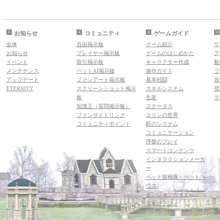
お知らせ
コミュニティ
ゲームガイド
全体
自由掲示板
ゲーム紹介
ゲ
お知らせ
プレイヤー掲示板
ゲームのはじめかた
ア
イベント
取引掲示板
キャラクター作成
動
メンテナンス
ペットAI掲示板
操作ガイド
フ
アップデート
ファンアート掲示板
基本戦闘
音
ETERNITY
スクリーンショット掲示
スキルシステム
壁
板
生産
マ
知識王（質問掲示板）
ステータス
ファンサイトリンク
エリンの世界
コミュニティポイント
町のシステム
コミュニケーション
序盤のプレイ
スマートコンテンツ
インタラクションメーカ
ー
ペット探検隊・ペットハ
ウス
ダンジョンガイド
マギグラフィ