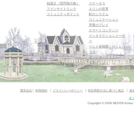
知識王（質問掲示板）
ステータス
ファンサイトリンク
エリンの世界
コミュニティポイント
町のシステム
コミュニケーション
序盤のプレイ
スマートコンテンツ
インタラクションメーカ
ー
ペット探検隊・ペットハ
ウス
ダンジョンガイド
マギグラフィ
運営会社
利用規約
プライバシーポリシー
特定商取引法に基づく表記
資
オ
Copyright © 2009 NEXON Korea Co