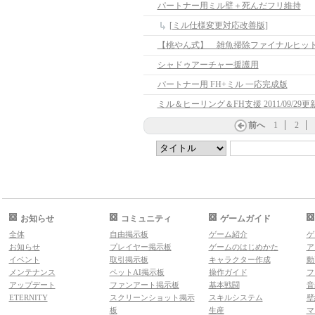
パートナー用ミル壁＋死んだフリ維持
[ミル仕様変更対応改善版]
シャドゥアーチャー援護用
パートナー用 FH+ミル 一応完成版
ミル＆ヒーリング＆FH支援 2011/09/29更
前へ
1
2
お知らせ
コミュニティ
ゲームガイド
全体
自由掲示板
ゲーム紹介
ゲ
お知らせ
プレイヤー掲示板
ゲームのはじめかた
ア
イベント
取引掲示板
キャラクター作成
動
メンテナンス
ペットAI掲示板
操作ガイド
フ
アップデート
ファンアート掲示板
基本戦闘
音
ETERNITY
スクリーンショット掲示
スキルシステム
壁
板
生産
マ