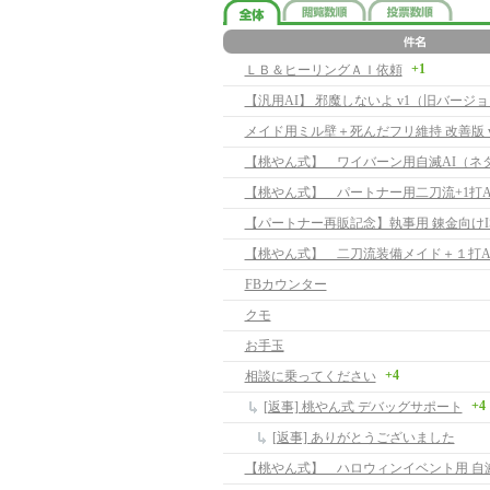
+1
ＬＢ＆ヒーリングＡＩ依頼
【汎用AI】 邪魔しないよ v1（旧バージョ
メイド用ミル壁＋死んだフリ維持 改善版 v1
【桃やん式】 ワイバーン用自滅AI（ネ
FBカウンター
クモ
お手玉
+4
相談に乗ってください
+4
[返事] 桃やん式 デバッグサポート
[返事] ありがとうございました