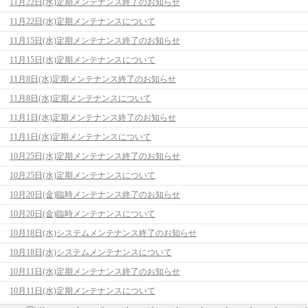
11月22日(水)定期メンテナンス終了のお知らせ
11月22日(水)定期メンテナンスについて
11月15日(水)定期メンテナンス終了のお知らせ
11月15日(水)定期メンテナンスについて
11月8日(水)定期メンテナンス終了のお知らせ
11月8日(水)定期メンテナンスについて
11月1日(水)定期メンテナンス終了のお知らせ
11月1日(水)定期メンテナンスについて
10月25日(水)定期メンテナンス終了のお知らせ
10月25日(水)定期メンテナンスについて
10月20日(金)臨時メンテナンス終了のお知らせ
10月20日(金)臨時メンテナンスについて
10月18日(水)システムメンテナンス終了のお知らせ
10月18日(水)システムメンテナンスについて
10月11日(水)定期メンテナンス終了のお知らせ
10月11日(水)定期メンテナンスについて