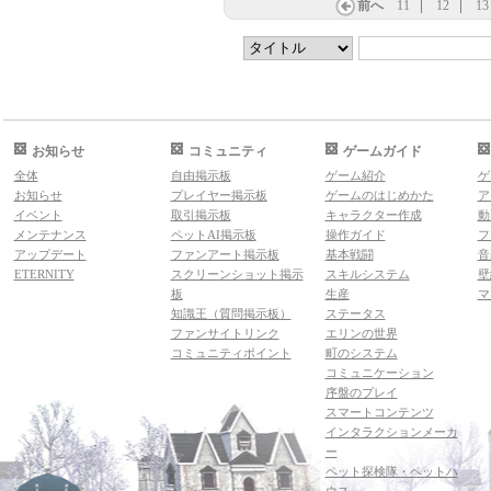
前へ
11
12
13
お知らせ
コミュニティ
ゲームガイド
全体
自由掲示板
ゲーム紹介
ゲ
お知らせ
プレイヤー掲示板
ゲームのはじめかた
ア
イベント
取引掲示板
キャラクター作成
動
メンテナンス
ペットAI掲示板
操作ガイド
フ
アップデート
ファンアート掲示板
基本戦闘
音
ETERNITY
スクリーンショット掲示
スキルシステム
壁
板
生産
マ
知識王（質問掲示板）
ステータス
ファンサイトリンク
エリンの世界
コミュニティポイント
町のシステム
コミュニケーション
序盤のプレイ
スマートコンテンツ
インタラクションメーカ
ー
ペット探検隊・ペットハ