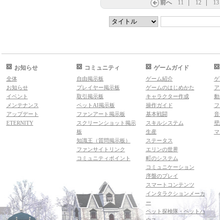
前へ
11
12
13
お知らせ
コミュニティ
ゲームガイド
全体
自由掲示板
ゲーム紹介
ゲ
お知らせ
プレイヤー掲示板
ゲームのはじめかた
ア
イベント
取引掲示板
キャラクター作成
動
メンテナンス
ペットAI掲示板
操作ガイド
フ
アップデート
ファンアート掲示板
基本戦闘
音
ETERNITY
スクリーンショット掲示
スキルシステム
壁
板
生産
マ
知識王（質問掲示板）
ステータス
ファンサイトリンク
エリンの世界
コミュニティポイント
町のシステム
コミュニケーション
序盤のプレイ
スマートコンテンツ
インタラクションメーカ
ー
ペット探検隊・ペットハ