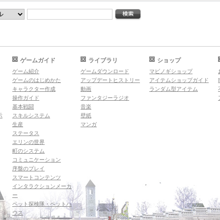
ゲームガイド
ライブラリ
ショップ
ゲーム紹介
ゲームダウンロード
マビノギショップ
ゲームのはじめかた
アップデートヒストリー
アイテムショップガイド
キャラクター作成
動画
ランダム型アイテム
操作ガイド
ファンタジーラジオ
基本戦闘
音楽
示
スキルシステム
壁紙
生産
マンガ
ステータス
エリンの世界
町のシステム
コミュニケーション
序盤のプレイ
スマートコンテンツ
インタラクションメーカ
ー
ペット探検隊・ペットハ
ウス