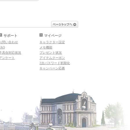
ページトップへ
サポート
マイページ
お問い合わせ
キャラクター設定
FAQ
メモ機能
不具合対応状況
プレゼント状況
アンケート
アイテムクーポン
2次パスワード初期化
キャンペーン応募