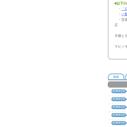
■以下
・
「
・
一
・交易
正
今後と
マビノ