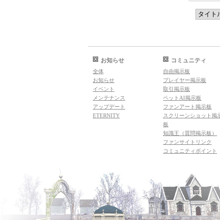
お知らせ
コミュニティ
全体
自由掲示板
お知らせ
プレイヤー掲示板
イベント
取引掲示板
メンテナンス
ペットAI掲示板
アップデート
ファンアート掲示板
ETERNITY
スクリーンショット掲
板
知識王（質問掲示板）
ファンサイトリンク
コミュニティポイント