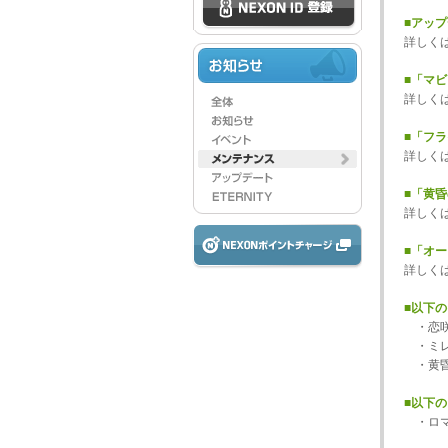
■アッ
詳しく
■「マ
詳しく
■「フ
詳しく
■「黄
詳しく
■「オ
詳しく
■以下
・恋咲
・ミレ
・黄昏
■以下
・ロマ