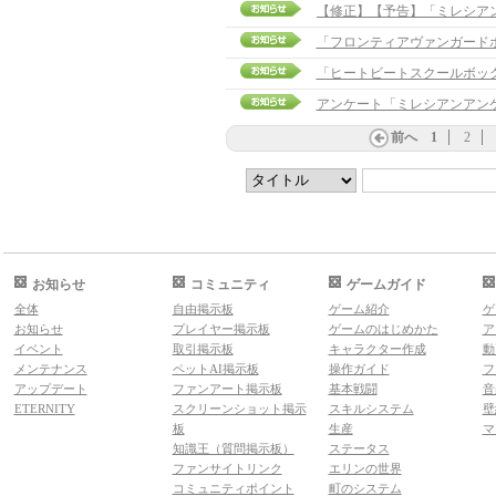
「フロンティアヴァンガード
「ヒートビートスクールボッ
アンケート「ミレシアンアン
前へ
1
2
お知らせ
コミュニティ
ゲームガイド
全体
自由掲示板
ゲーム紹介
ゲ
お知らせ
プレイヤー掲示板
ゲームのはじめかた
ア
イベント
取引掲示板
キャラクター作成
動
メンテナンス
ペットAI掲示板
操作ガイド
フ
アップデート
ファンアート掲示板
基本戦闘
音
ETERNITY
スクリーンショット掲示
スキルシステム
壁
板
生産
マ
知識王（質問掲示板）
ステータス
ファンサイトリンク
エリンの世界
コミュニティポイント
町のシステム