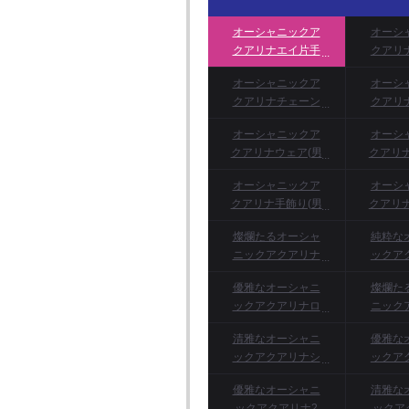
オーシャニックア
オーシ
クアリナエイ片手
クアリ
斧外見記憶呪文書
エイ片
オーシャニックア
オーシ
憶
クアリナチェーン
クアリ
ブレイド外見記憶
チェー
オーシャニックア
オーシ
呪文書
外見記
クアリナウェア(男
クアリ
性用)
オーシャニックア
オーシ
クアリナ手飾り(男
クアリ
性用)
燦爛たるオーシャ
純粋な
ニックアクアリナ
ックア
ロングコート
ング
優雅なオーシャニ
燦爛た
ックアクアリナロ
ニック
ングコート
ショー
清雅なオーシャニ
優雅な
ックアクアリナシ
ックア
ョートコート
ョー
優雅なオーシャニ
清雅な
ックアクアリナ2
ックア