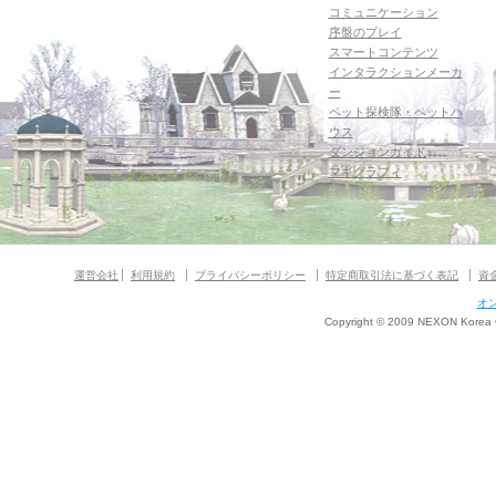
コミュニケーション
序盤のプレイ
スマートコンテンツ
インタラクションメーカ
ー
ペット探検隊・ペットハ
ウス
ダンジョンガイド
マギグラフィ
運営会社
利用規約
プライバシーポリシー
特定商取引法に基づく表記
資
オ
Copyright © 2009 NEXON Korea Co