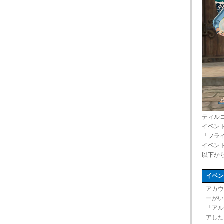
ティル
イベン
「フラ
イベン
以下か
イベ
アカ
ーが
「ア
アし