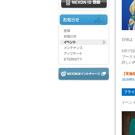
日頃は
6月17
ブース
詳しい
【実施
2026
フライ
イベン