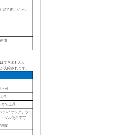
ト完了後にジャン
ら参加
はできませんが、
が支給されます。
用不可
上昇
ルまで上昇
ジラ/ハヤシクジラ/
トメダル使用不可
で増加
給