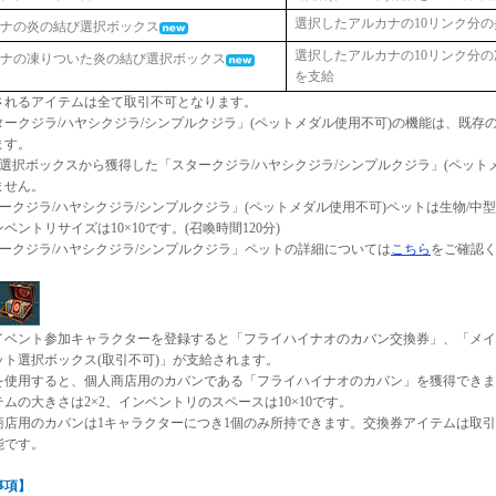
選択したアルカナの10リンク分
カナの炎の結び選択ボックス
選択したアルカナの10リンク分
カナの凍りついた炎の結び選択ボックス
を支給
されるアイテムは全て取引不可となります。
タークジラ/ハヤシクジラ/シンプルクジラ」(ペットメダル使用不可)の機能は、既存
ます。
ジラ選択ボックスから獲得した「スタークジラ/ハヤシクジラ/シンプルクジラ」(ペット
ません。
タークジラ/ハヤシクジラ/シンプルクジラ」(ペットメダル使用不可)ペットは生物/中型
ベントリサイズは10×10です。(召喚時間120分)
スタークジラ/ハヤシクジラ/シンプルクジラ」ペットの詳細については
こちら
をご確認
イベント参加キャラクターを登録すると「フライハイナオのカバン交換券」、「メイ
ット選択ボックス(取引不可)」が支給されます。
を使用すると、個人商店用のカバンである「フライハイナオのカバン」を獲得できま
ムの大きさは2×2、インベントリのスペースは10×10です。
商店用のカバンは1キャラクターにつき1個のみ所持できます。交換券アイテムは取
能です。
事項】