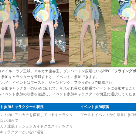
コネイル、ラフ王城、アルカナ協会室、ダンバートン広場にいるNPC「
フライングボ
ト参加キャラクターを登録すると、イベントに参加できます。
イハイ」イベントはブースト、ジャンピング、フライの3つで構成され、
ト参加キャラクターの状況に応じて、それぞれ異なる順番でイベントに参加すること
らイベント参加の順番を確認し、イベント参加キャラクターを慎重に選択してくださ
ント参加キャラクターの状況
イベント参加順番
ウント内にアルカナを保有しているキャラクタ
ブーストイベントから順番に参加
いない場合で、
ルカナ達成ミッションガイドクエスト」をクリ
たキャラクターがいない場合