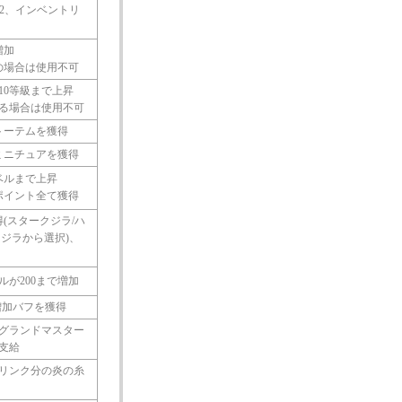
×2、インベントリ
増加
の場合は使用不可
10等級まで上昇
ある場合は使用不可
トーテムを獲得
ミニチュアを獲得
ベルまで上昇
ポイント全て獲得
(スタークジラ/ハ
クジラから選択)、
が200まで増加
増加バフを獲得
グランドマスター
支給
0リンク分の炎の糸