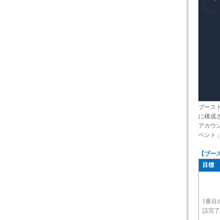
ブース
に構成
アカウ
ベント
【ブー
目標
1番目
話完