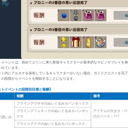
トイベントは、初めてエリンに来た新規キャラクターが基本的なマビノギプレイを身
されています。
ント内にアルカナを保有しているキャラクターがいない場合、ガイドクエストを完了
」の段階からイベントを開始することになります。
ストイベントの段階別目標と報酬】
報酬
備考
フライングウサギのぬいぐるみカバンボックス
フライングフェネックのぬいぐるみカバンボッ
アイテムの大きさ：2
クス
のスペース：7×7
の思い出
了
フライングクマのぬいぐるみカバンボックス