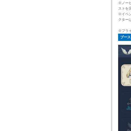
※ノー
ストを
※イベ
クター
※フラ
ブース