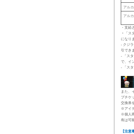
アル
アル
・支給
・
「ス
になり
- ク
引でき
- 「ス
で、イン
- 「
また、
プチケ
交換券
※アイテ
※個人
有は可
【注意