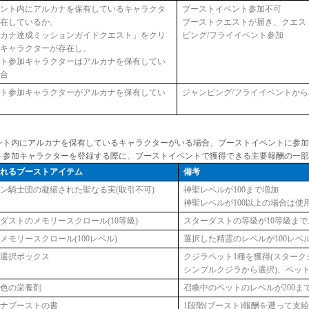
ウント内にアルカナを保有しているキャラクタ
ブーストイベント参加不可
存在しているか、
ブーストクエストが届き、クエス
ルカナ達成ミッションガイドクエスト」をクリ
ピング/フライイベント参加
たキャラクターが存在し、
ント参加キャラクターはアルカナを保有してい
場合
ント参加キャラクターがアルカナを保有してい
ジャンピング/フライイベントか
合
ント内にアルカナを保有しているキャラクターがいる場合、ブーストイベントに参加
ト参加キャラクターを登録する際に、ブーストイベントで獲得できる主要報酬の一部
されるブーストアイテム
備考
ン騎士団の凝縮された聖なる実(取引不可)
神聖レベルが100まで増加
神聖レベルが100以上の場合は使
ダストのメモリースクロール(10等級)
スターダストの等級が10等級まで
メモリースクロール(100レベル)
選択した精霊のレベルが100レベ
ラ選択ボックス
クジラペット1種を獲得(スターク
シンプルクジラから選択)、ペッ
金色の栄養剤
召喚中のペットのレベルが200ま
カナブーストの書
1段階(ブースト)報酬を遡って支