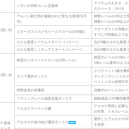
アイテムの大きさ：2
シモンの衣料カバン交換券
のスペース：10×14
アルバン騎士団の凝縮された聖なる実(取引不
神聖レベルが100まで
可)
神聖レベルが100以上
スターダストの等級が
の思い出
スターダストのメモリースクロール(10等級)
すでに10等級以上で
了
小さな新星トーテムスタートパッケージ
合計8種の小さな新星
小さな新星ミニチュアスタートパッケージ
合計8種の小さな新星
精霊のレベルが100レ
精霊のメモリースクロール(100レベル)
100レベル基準のエゴ
クジラペット1種を獲得
の思い出
クジラ選択ボックス
ヤシクジラ/シンプル
了
ペットメダル使用不可
特製金色の栄養剤
召喚中のペットのレベル
フライングレベル成長支援ボックス
経験値及びAP獲得量
アルカナ習得に必要な
アルカナブーストの書
の印章、スキルレベル
選択したアルカナの1
アルカナの炎の結び選択ボックス
カナ達成
を支給
ションガ