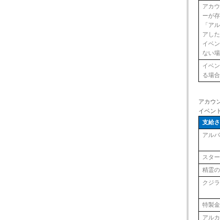
アカ
ーが
「ア
アし
イベ
ない
イベ
る場
アカウ
イベン
支給
アルバ
スター
精霊の
クジ
特製
アル