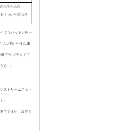
の炎の糸を支給
の凍りついた炎の糸
のクジラペットと同一
メダル使用不可)は取
/飛行/クジラタイプ
ください。
ンストリームスキッ
す。
引不可ですが、銀行共