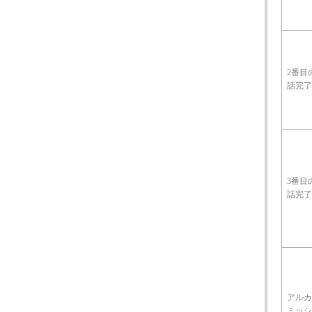
2番目
話完
3番目
話完
アル
ミッ