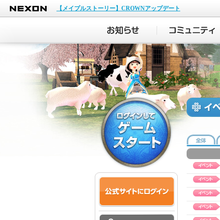
NEXON
【メイプルストーリー】CROWNアップデート