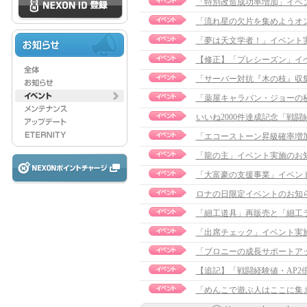
「特別改造成功率増加」イベ
「流れ星の欠片を集めようオ
「夢は天文学者！」イベント
【修正】「プレシーズン」イベント
「サーバー対抗『木の枝』収集
「薬屋キャラバン・ジョーの
いいね2000件達成記念「戦
「エコーストーン昇級確率増
「龍の主」イベント実施のお知
「大富豪の支援事業」イベン
ロナの日限定イベントのお知
「細工道具」再販売と「細工
「出席チェック」イベント実
「ブロニーの成長サポートア
【追記】「戦闘経験値・AP2倍」
「めんこで遊ぶ人はここに集ま