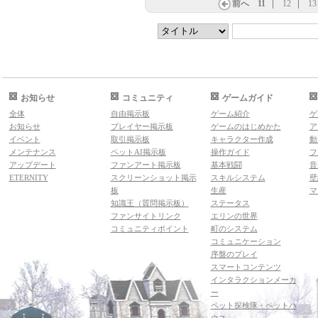
前へ
11
12
13
お知らせ
コミュニティ
ゲームガイド
全体
自由掲示板
ゲーム紹介
ゲ
お知らせ
プレイヤー掲示板
ゲームのはじめかた
ア
イベント
取引掲示板
キャラクター作成
動
メンテナンス
ペットAI掲示板
操作ガイド
フ
アップデート
ファンアート掲示板
基本戦闘
音
ETERNITY
スクリーンショット掲示
スキルシステム
壁
板
生産
マ
知識王（質問掲示板）
ステータス
ファンサイトリンク
エリンの世界
コミュニティポイント
町のシステム
コミュニケーション
序盤のプレイ
スマートコンテンツ
インタラクションメーカ
ー
ペット探検隊・ペットハ