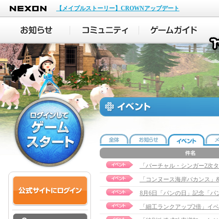
NEXON
【メイプルストーリー】CROWNアップデート
「バーチャル・シンガー2次
「コンヌース海岸バカンス」&
8月6日「パンの日」記念「
「細工ランクアップ2倍」イ