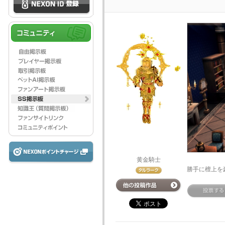
黄金騎士
勝手に檀上を