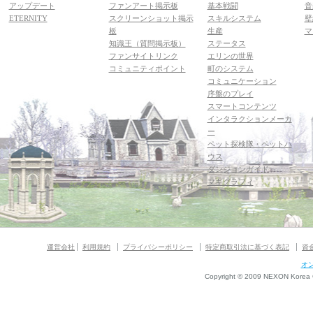
アップデート
ファンアート掲示板
基本戦闘
音
ETERNITY
スクリーンショット掲示
スキルシステム
壁
板
生産
マ
知識王（質問掲示板）
ステータス
ファンサイトリンク
エリンの世界
コミュニティポイント
町のシステム
コミュニケーション
序盤のプレイ
スマートコンテンツ
インタラクションメーカ
ー
ペット探検隊・ペットハ
ウス
ダンジョンガイド
マギグラフィ
運営会社
利用規約
プライバシーポリシー
特定商取引法に基づく表記
資
オ
Copyright © 2009 NEXON Korea Co