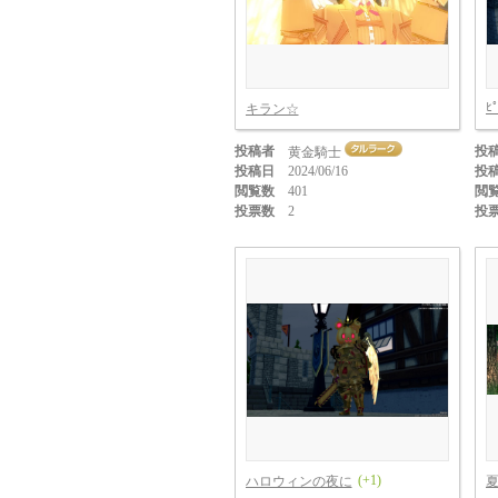
ﾋ
キラン☆
投稿者
投
黄金騎士
投稿日
2024/06/16
投
閲覧数
401
閲
投票数
2
投
(+1)
ハロウィンの夜に