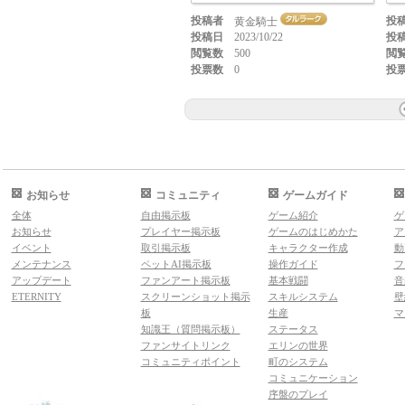
投稿者
投
黄金騎士
投稿日
2023/10/22
投
閲覧数
500
閲
投票数
0
投
お知らせ
コミュニティ
ゲームガイド
全体
自由掲示板
ゲーム紹介
ゲ
お知らせ
プレイヤー掲示板
ゲームのはじめかた
ア
イベント
取引掲示板
キャラクター作成
動
メンテナンス
ペットAI掲示板
操作ガイド
フ
アップデート
ファンアート掲示板
基本戦闘
音
ETERNITY
スクリーンショット掲示
スキルシステム
壁
板
生産
マ
知識王（質問掲示板）
ステータス
ファンサイトリンク
エリンの世界
コミュニティポイント
町のシステム
コミュニケーション
序盤のプレイ