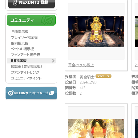
黄金の炎の檀上
投稿者
投
黄金騎士
投稿日
2024/12/28
投
閲覧数
442
閲
投票数
2
投