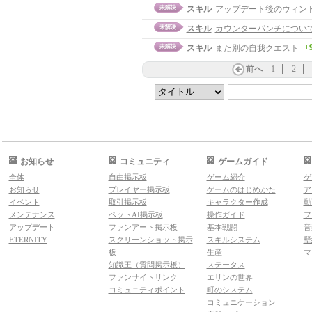
スキル
アップデート後のウィン
スキル
カウンターパンチについ
+
スキル
また別の自我クエスト
前へ
1
2
お知らせ
コミュニティ
ゲームガイド
全体
自由掲示板
ゲーム紹介
ゲ
お知らせ
プレイヤー掲示板
ゲームのはじめかた
ア
イベント
取引掲示板
キャラクター作成
動
メンテナンス
ペットAI掲示板
操作ガイド
フ
アップデート
ファンアート掲示板
基本戦闘
音
ETERNITY
スクリーンショット掲示
スキルシステム
壁
板
生産
マ
知識王（質問掲示板）
ステータス
ファンサイトリンク
エリンの世界
コミュニティポイント
町のシステム
コミュニケーション