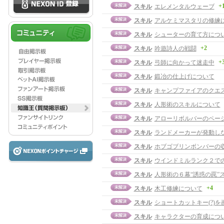
+
スキル
エレメンタルウェーブ
スキル
アルケミマスタリの修練
スキル
シューターの育て方につ
+2
スキル
吟遊詩人の戦闘
+
スキル
弓師に向かって迷走中
スキル
鍛冶の仕上げについて
スキル
キャンプファイアのクエ
スキル
人形術のスキルについて
スキル
アローリボルバーのペー
スキル
ランドメーカーが発動し
スキル
ホブゴブリンボンバーの
スキル
ウインドミルランク２で
スキル
人形術の６幕“誘惑の罠”
+4
スキル
木工修練について
スキル
ショートカットキー(?)
スキル
キャラクターの育成につ