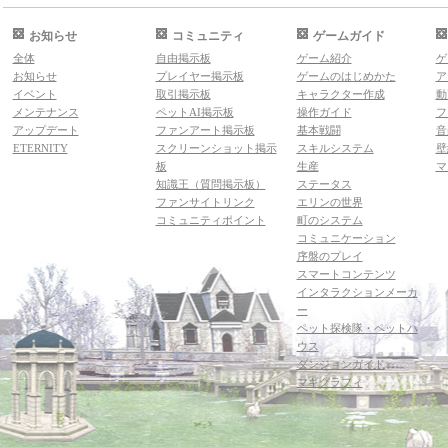
お知らせ
コミュニティ
ゲームガイド
全体
自由掲示板
ゲーム紹介
ゲ
お知らせ
プレイヤー掲示板
ゲームのはじめかた
ア
イベント
取引掲示板
キャラクター作成
動
メンテナンス
ペットAI掲示板
操作ガイド
フ
アップデート
ファンアート掲示板
基本戦闘
音
ETERNITY
スクリーンショット掲示
スキルシステム
壁
板
生産
マ
知識王（質問掲示板）
ステータス
ファンサイトリンク
エリンの世界
コミュニティポイント
町のシステム
コミュニケーション
序盤のプレイ
スマートコンテンツ
インタラクションメーカ
ー
ペット探検隊・ペットハ
ウス
ダンジョンガイド
マギグラフィ