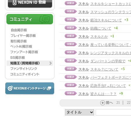
スキル
スキルをショートカット
スキル
スマッシュのランクラッ
+3
スキル
鍛冶スキルについて
+4
スキル
紡織について
+1
スキル
スキルとか
スキル
座っている姿勢について
スキル
レンジアタックスキルの
+
スキル
ダンバートンの学校で
+5
スキル
スキル？について
スキル
パーフェクトボーナスに
+
スキル
応急手当F→Eについて
+9
スキル
皆さんは･･･？？
前へ
21
22