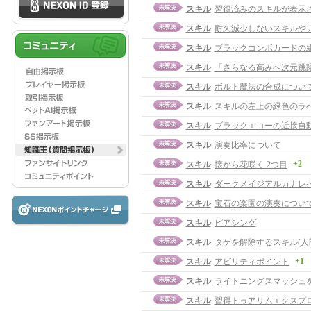
スキル
習得済みのスキルが表示
スキル
耐久減少しないスキルや
スキル
ブラックコンボカードの
スキル
「さらなる高みへ次元跳
スキル
ボルト魔法の合成につい
スキル
スキルの左上の緑色のラ
スキル
ブラックエコーの近接自
スキル
演奏比率について
+2
スキル
懐から花咲く 2つ目
スキル
ダークメイジアルカナレ
スキル
宝石の楽園の演奏につい
スキル
ピアシング
スキル
タゲを解除するスキル(人
+1
スキル
アビリティポイント
スキル
ライトニングスマッシュ
スキル
習得トゥアリムエクスプ