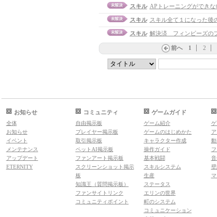
スキル
APトレーニングができな
スキル
スキル全て１になった後
スキル
解決済 フィンビーズの
前へ
1
2
お知らせ
コミュニティ
ゲームガイド
全体
自由掲示板
ゲーム紹介
ゲ
お知らせ
プレイヤー掲示板
ゲームのはじめかた
ア
イベント
取引掲示板
キャラクター作成
動
メンテナンス
ペットAI掲示板
操作ガイド
フ
アップデート
ファンアート掲示板
基本戦闘
音
ETERNITY
スクリーンショット掲示
スキルシステム
壁
板
生産
マ
知識王（質問掲示板）
ステータス
ファンサイトリンク
エリンの世界
コミュニティポイント
町のシステム
コミュニケーション