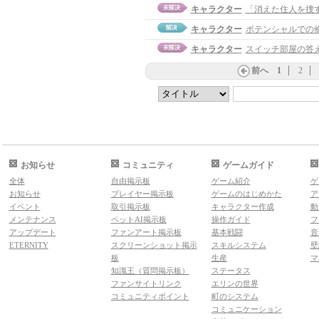
キャラクター
「消えた住人を捜
キャラクター
ポテンシャルでの
キャラクター
スイッチ部屋の答
前へ
1
2
お知らせ
コミュニティ
ゲームガイド
全体
自由掲示板
ゲーム紹介
ゲ
お知らせ
プレイヤー掲示板
ゲームのはじめかた
ア
イベント
取引掲示板
キャラクター作成
動
メンテナンス
ペットAI掲示板
操作ガイド
フ
アップデート
ファンアート掲示板
基本戦闘
音
ETERNITY
スクリーンショット掲示
スキルシステム
壁
板
生産
マ
知識王（質問掲示板）
ステータス
ファンサイトリンク
エリンの世界
コミュニティポイント
町のシステム
コミュニケーション