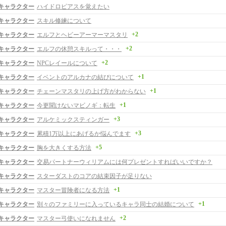
キャラクター
ハイドロピアスを覚えたい
キャラクター
スキル修練について
+2
キャラクター
エルフとヘビーアーマーマスタリ
+2
キャラクター
エルフの休憩スキルって・・・
+2
キャラクター
NPCレイールについて
+1
キャラクター
イベントのアルカナの結びについて
+1
キャラクター
チェーンマスタリの上げ方がわからない
+1
キャラクター
今更聞けないマビノギ：転生
+3
キャラクター
アルケミックスティンガー
+3
キャラクター
累積1万以上にあげるか悩んでます
+5
キャラクター
胸を大きくする方法
キャラクター
交易パートナーウィリアムには何プレゼントすればいいですか？
キャラクター
スターダストのコアの結束因子が足りない
+1
キャラクター
マスター冒険者になる方法
+1
キャラクター
別々のファミリーに入っているキャラ同士の結婚について
+2
キャラクター
マスター弓使いになれません