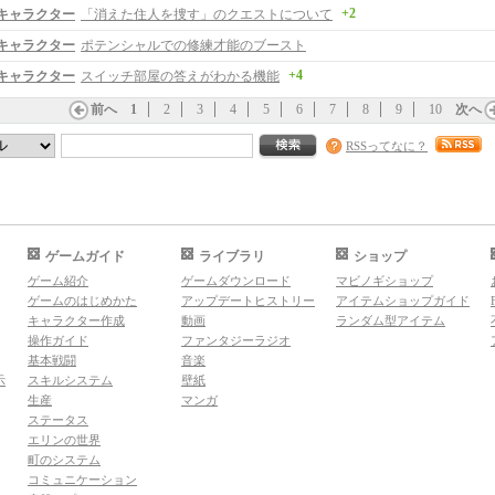
+2
キャラクター
「消えた住人を捜す」のクエストについて
キャラクター
ポテンシャルでの修練才能のブースト
+4
キャラクター
スイッチ部屋の答えがわかる機能
前へ
1
2
3
4
5
6
7
8
9
10
次へ
RSSってなに？
ゲームガイド
ライブラリ
ショップ
ゲーム紹介
ゲームダウンロード
マビノギショップ
ゲームのはじめかた
アップデートヒストリー
アイテムショップガイド
キャラクター作成
動画
ランダム型アイテム
操作ガイド
ファンタジーラジオ
基本戦闘
音楽
示
スキルシステム
壁紙
生産
マンガ
ステータス
エリンの世界
町のシステム
コミュニケーション