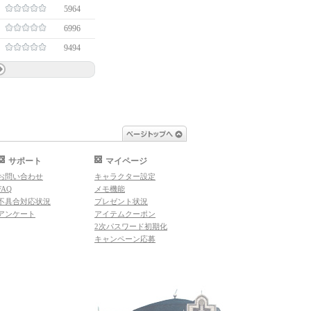
5964
6996
9494
ページトップへ
サポート
マイページ
お問い合わせ
キャラクター設定
FAQ
メモ機能
不具合対応状況
プレゼント状況
アンケート
アイテムクーポン
2次パスワード初期化
キャンペーン応募