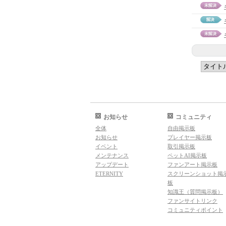
お知らせ
コミュニティ
全体
自由掲示板
お知らせ
プレイヤー掲示板
イベント
取引掲示板
メンテナンス
ペットAI掲示板
アップデート
ファンアート掲示板
ETERNITY
スクリーンショット掲
板
知識王（質問掲示板）
ファンサイトリンク
コミュニティポイント