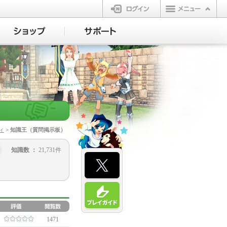
ログイン
ィ
> 知識王（質問掲示板）
知識数 ：
21,731件
1471