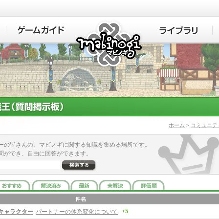
マビノギ
ホーム
>
コミュニテ
ーの皆さんの、マビノギに関する知識を集める場所です。
問ができ、自由に回答ができます。
+5
キャラクター
パートナーの体系変化について