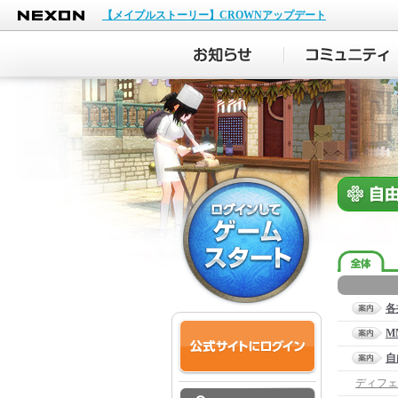
NEXON
【メイプルストーリー】CROWNアップデート
各
M
自
ディフェ