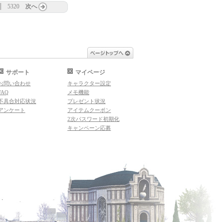
5320
次へ
ページトップへ
サポート
マイページ
お問い合わせ
キャラクター設定
FAQ
メモ機能
不具合対応状況
プレゼント状況
アンケート
アイテムクーポン
2次パスワード初期化
キャンペーン応募