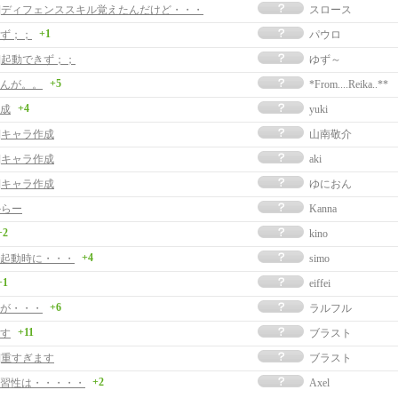
事]ディフェンススキル覚えたんだけど・・・
スロース
+1
ず；；
パウロ
事]起動できず；；
ゆず～
+5
んが。。
*From....Reika..**
+4
成
yuki
]キャラ作成
山南敬介
]キャラ作成
aki
]キャラ作成
ゆにおん
からー
Kanna
+2
kino
+4
起動時に・・・
simo
+1
eiffei
+6
が・・・
ラルフル
+11
す
ブラスト
]重すぎます
ブラスト
+2
習性は・・・・・
Axel