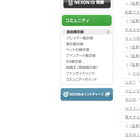
[返
起動でき
[返
すみませ
キャラ作
[返事
[返事
[返事
だ
なぜ？
マビノギ
羊の毛
ログイン
重すぎま
[返事
北を向く