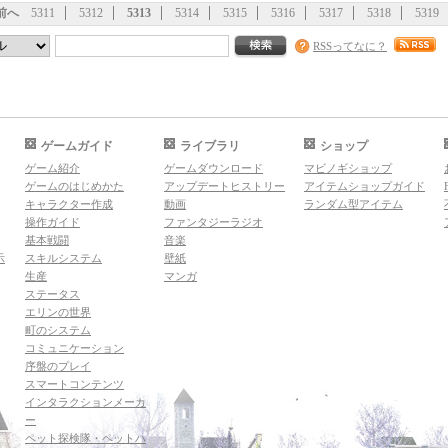
前へ
5311
5312
5313
5314
5315
5316
5317
5318
5319
RSSってなに？
ゲームガイド
ライブラリ
ショップ
ゲーム紹介
ゲームダウンロード
マビノギショップ
ゲームのはじめかた
アップデートヒストリー
アイテムショップガイド
キャラクター作成
動画
ランダム型アイテム
操作ガイド
ファンタジーラジオ
基本戦闘
音楽
示
スキルシステム
壁紙
生産
マンガ
ステータス
エリンの世界
町のシステム
コミュニケーション
序盤のプレイ
スマートコンテンツ
インタラクションメーカ
ー
ペット探検隊・ペットハ