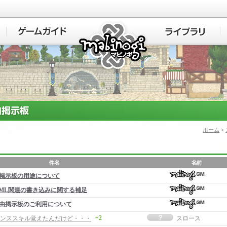
マビノギ
ホーム
>
掲示板の用途について
ML関連の書き込みに関する補足
由掲示板のご利用について
+2
ンススキル覚えたんだけど・・・
スロース