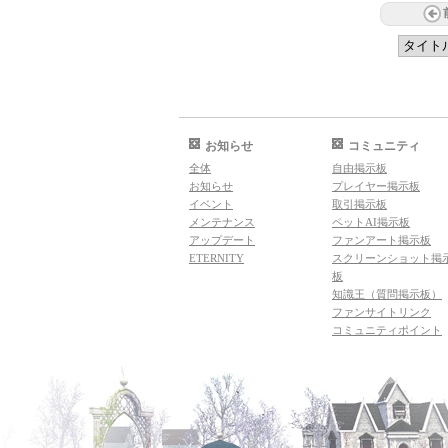
お知らせ
コミュニティ
全体
自由掲示板
お知らせ
プレイヤー掲示板
イベント
取引掲示板
メンテナンス
ペットAI掲示板
アップデート
ファンアート掲示板
ETERNITY
スクリーンショット掲
板
知識王（質問掲示板）
ファンサイトリンク
コミュニティポイント