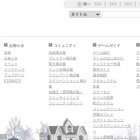
前へ
5311
5312
5313
お知らせ
コミュニティ
ゲームガイド
全体
自由掲示板
ゲーム紹介
ゲ
お知らせ
プレイヤー掲示板
ゲームのはじめかた
ア
イベント
取引掲示板
キャラクター作成
動
メンテナンス
ペットAI掲示板
操作ガイド
フ
アップデート
ファンアート掲示板
基本戦闘
音
ETERNITY
スクリーンショット掲示
スキルシステム
壁
板
生産
マ
知識王（質問掲示板）
ステータス
ファンサイトリンク
エリンの世界
コミュニティポイント
町のシステム
コミュニケーション
序盤のプレイ
スマートコンテンツ
インタラクションメーカ
ー
ペット探検隊・ペットハ