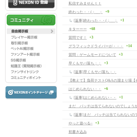
私信すみませんｔｔ
+9
終わった・・(；＿；
+1
[返事]終わった・・(；＿；
+68
キターーー
+3
質問です！
+14
グラフィックドライバーが・・・
+3
質問：ゲームモードについて
+3
早くもサバ落ち；；
[返事]早くもサバ落ち；；
+6
はじめられない・・
+1
[返事]はじめられない・・
まだ パッチは当てられないのでしょう
[返事]まだ パッチは当てられないの
+3
やっと遊べる~
初書き込み