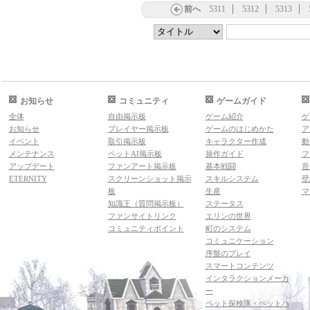
前へ
5311
5312
5313
お知らせ
コミュニティ
ゲームガイド
全体
自由掲示板
ゲーム紹介
ゲ
お知らせ
プレイヤー掲示板
ゲームのはじめかた
ア
イベント
取引掲示板
キャラクター作成
動
メンテナンス
ペットAI掲示板
操作ガイド
フ
アップデート
ファンアート掲示板
基本戦闘
音
ETERNITY
スクリーンショット掲示
スキルシステム
壁
板
生産
マ
知識王（質問掲示板）
ステータス
ファンサイトリンク
エリンの世界
コミュニティポイント
町のシステム
コミュニケーション
序盤のプレイ
スマートコンテンツ
インタラクションメーカ
ー
ペット探検隊・ペットハ