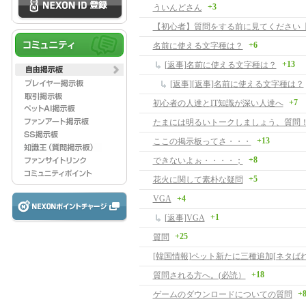
+3
ういんどさん
【初心者】質問をする前に見てください【
+6
名前に使える文字種は？
+13
[返事]名前に使える文字種は？
[返事][返事]名前に使える文字種は？
+7
初心者の人達とIT知識が深い人達へ
たまには明るいトークしましょう、質問
+13
ここの掲示板ってさ・・・
+8
できないよぉ・・・・；
+5
花火に関して素朴な疑問
VGA
+4
+1
[返事]VGA
+25
質問
[韓国情報]ペット新たに三種追加[ネタばれ
+18
質問される方へ。(必読）
+
ゲームのダウンロードについての質問