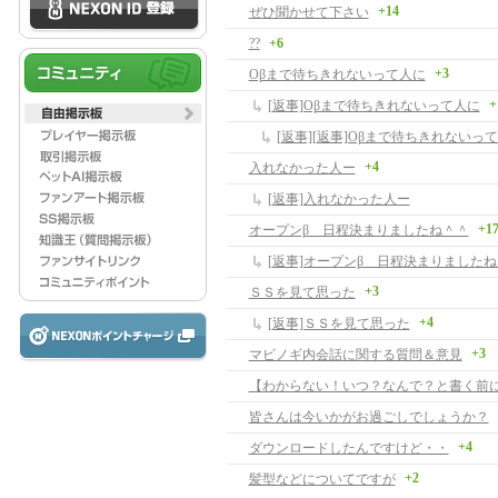
+14
ぜひ聞かせて下さい
??
+6
+3
Oβまで待ちきれないって人に
+
[返事]Oβまで待ちきれないって人に
[返事][返事]Oβまで待ちきれないっ
+4
入れなかった人ー
[返事]入れなかった人ー
+1
オープンβ 日程決まりましたね＾＾
[返事]オープンβ 日程決まりました
+3
ＳＳを見て思った
+4
[返事]ＳＳを見て思った
+3
マビノギ内会話に関する質問＆意見
皆さんは今いかがお過ごしでしょうか？
+4
ダウンロードしたんですけど・・
+2
髪型などについてですが