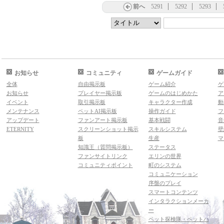
前へ
5291
5292
5293
お知らせ
コミュニティ
ゲームガイド
全体
自由掲示板
ゲーム紹介
ゲ
お知らせ
プレイヤー掲示板
ゲームのはじめかた
ア
イベント
取引掲示板
キャラクター作成
動
メンテナンス
ペットAI掲示板
操作ガイド
フ
アップデート
ファンアート掲示板
基本戦闘
音
ETERNITY
スクリーンショット掲示
スキルシステム
壁
板
生産
マ
知識王（質問掲示板）
ステータス
ファンサイトリンク
エリンの世界
コミュニティポイント
町のシステム
コミュニケーション
序盤のプレイ
スマートコンテンツ
インタラクションメーカ
ー
ペット探検隊・ペットハ