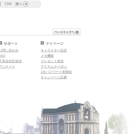
5300
次へ
ページトップへ
サポート
マイページ
お問い合わせ
キャラクター設定
FAQ
メモ機能
不具合対応状況
プレゼント状況
アンケート
アイテムクーポン
2次パスワード初期化
キャンペーン応募