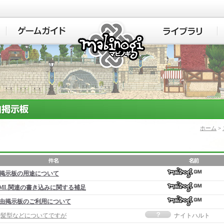
マビノギ
ホーム
>
掲示板の用途について
ML関連の書き込みに関する補足
由掲示板のご利用について
事]髪型などについてですが
ナイトハルト