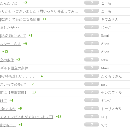
+2
たんだけど…
こーら
返信ありがとうございました（思いっきり修正してみたｗ
こーら
+1
βに向けてためになる情報
キワムさん
ましたが･･･
じゃこ
+1
βの名前について
Satori
+6
ルシー さま
Alicia
+15
Alicia
+2
立の条件
sofia
事]ギルド設立の条件
Miree
+4
βが待ち遠しい。。。。
たくろうさん
+12
スレって必要か?
nasu
+13
前に【無限懲戒】
センスフィル
+4
けて
ギンジ
+9
つ始まるか
トーリスガリ
+18
てｏｒマビノキができないよ～T.T
ロイ
+1
お話でもー。
てて