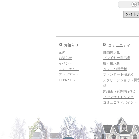
お知らせ
コミュニティ
全体
自由掲示板
お知らせ
プレイヤー掲示板
イベント
取引掲示板
メンテナンス
ペットAI掲示板
アップデート
ファンアート掲示板
ETERNITY
スクリーンショット掲
板
知識王（質問掲示板）
ファンサイトリンク
コミュニティポイント