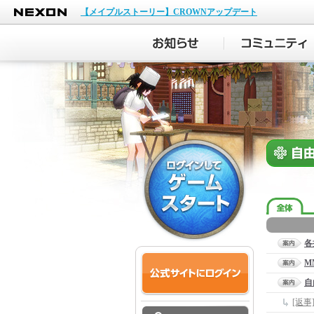
NEXON
【メイプルストーリー】CROWNアップデート
各
M
自
[返