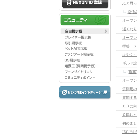
ふと思っ
オープン
遅くなり
オープン
拝啓 メ
はやく～
ギルド設
[返
オープン
質問用の
質問する
ＯＢに向
Ｏβはい
初めまし
IRCで