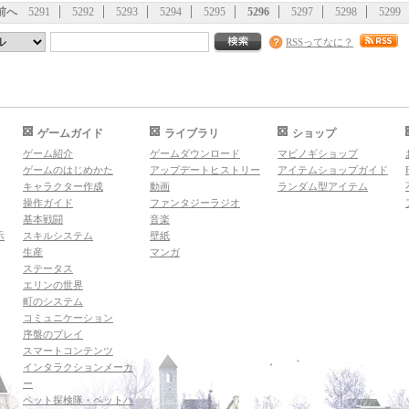
前へ
5291
5292
5293
5294
5295
5296
5297
5298
5299
RSSってなに？
ゲームガイド
ライブラリ
ショップ
ゲーム紹介
ゲームダウンロード
マビノギショップ
ゲームのはじめかた
アップデートヒストリー
アイテムショップガイド
キャラクター作成
動画
ランダム型アイテム
操作ガイド
ファンタジーラジオ
基本戦闘
音楽
示
スキルシステム
壁紙
生産
マンガ
ステータス
エリンの世界
町のシステム
コミュニケーション
序盤のプレイ
スマートコンテンツ
インタラクションメーカ
ー
ペット探検隊・ペットハ