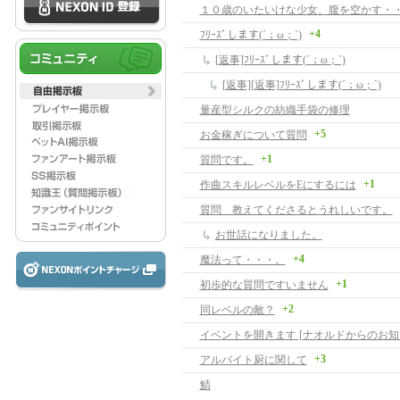
+4
ﾌﾘｰｽﾞします(´；ω；`)
[返事]ﾌﾘｰｽﾞします(´；ω；`)
[返事][返事]ﾌﾘｰｽﾞします(´；ω；`)
量産型シルクの紡織手袋の修理
+5
お金稼ぎについて質問
+1
質問です。
+1
作曲スキルレベルをEにするには
質問 教えてくださるとうれしいです。
お世話になりました。
+4
魔法って・・・。
+1
初歩的な質問ですいません
+2
同レベルの敵？
イベントを開きます [ナオルドからのお知
+3
アルバイト厨に関して
鯖