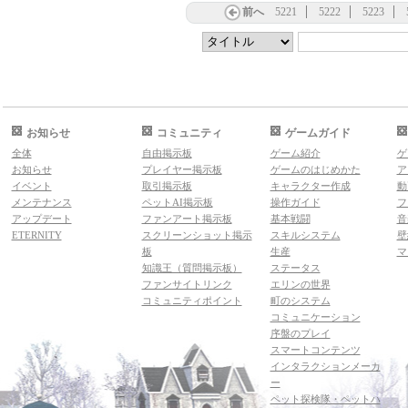
前へ
5221
5222
5223
お知らせ
コミュニティ
ゲームガイド
全体
自由掲示板
ゲーム紹介
ゲ
お知らせ
プレイヤー掲示板
ゲームのはじめかた
ア
イベント
取引掲示板
キャラクター作成
動
メンテナンス
ペットAI掲示板
操作ガイド
フ
アップデート
ファンアート掲示板
基本戦闘
音
ETERNITY
スクリーンショット掲示
スキルシステム
壁
板
生産
マ
知識王（質問掲示板）
ステータス
ファンサイトリンク
エリンの世界
コミュニティポイント
町のシステム
コミュニケーション
序盤のプレイ
スマートコンテンツ
インタラクションメーカ
ー
ペット探検隊・ペットハ