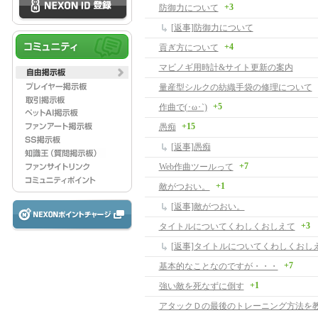
+3
防御力について
[返事]防御力について
+4
貢ぎ方について
マビノギ用時計&サイト更新の案内
量産型シルクの紡織手袋の修理について
+5
作曲で(･ω･`)
+15
愚痴
[返事]愚痴
+7
Web作曲ツールって
+1
敵がつおい。
[返事]敵がつおい。
+3
タイトルについてくわしくおしえて
[返事]タイトルについてくわしくおし
+7
基本的なことなのですが・・・
+1
強い敵を死なずに倒す
アタックＤの最後のトレーニング方法を