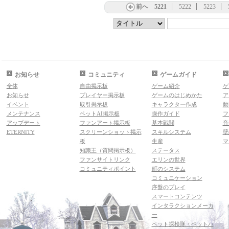
前へ
5221
5222
5223
お知らせ
コミュニティ
ゲームガイド
全体
自由掲示板
ゲーム紹介
ゲ
お知らせ
プレイヤー掲示板
ゲームのはじめかた
ア
イベント
取引掲示板
キャラクター作成
動
メンテナンス
ペットAI掲示板
操作ガイド
フ
アップデート
ファンアート掲示板
基本戦闘
音
ETERNITY
スクリーンショット掲示
スキルシステム
壁
板
生産
マ
知識王（質問掲示板）
ステータス
ファンサイトリンク
エリンの世界
コミュニティポイント
町のシステム
コミュニケーション
序盤のプレイ
スマートコンテンツ
インタラクションメーカ
ー
ペット探検隊・ペットハ