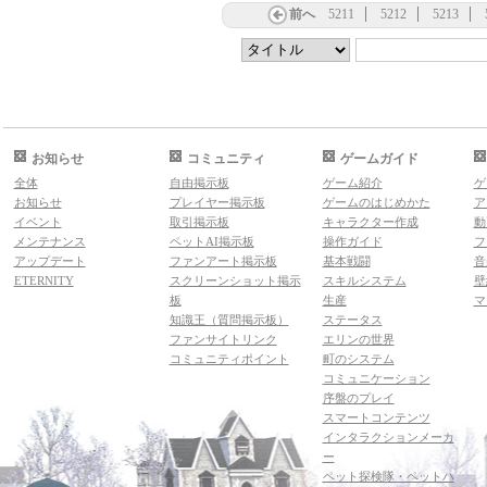
前へ
5211
5212
5213
お知らせ
コミュニティ
ゲームガイド
全体
自由掲示板
ゲーム紹介
ゲ
お知らせ
プレイヤー掲示板
ゲームのはじめかた
ア
イベント
取引掲示板
キャラクター作成
動
メンテナンス
ペットAI掲示板
操作ガイド
フ
アップデート
ファンアート掲示板
基本戦闘
音
ETERNITY
スクリーンショット掲示
スキルシステム
壁
板
生産
マ
知識王（質問掲示板）
ステータス
ファンサイトリンク
エリンの世界
コミュニティポイント
町のシステム
コミュニケーション
序盤のプレイ
スマートコンテンツ
インタラクションメーカ
ー
ペット探検隊・ペットハ