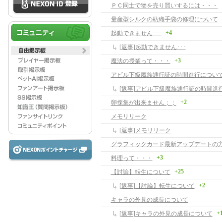
ＰＣ同士で物を売り買いするには・・・
量産型シルクの紡織手袋の修理について
+4
起動できません･･･
[返事]起動できません･･･
+3
魔法の授業って・・・
アビル下級魔族通行証の時間進行につい
[返事]アビル下級魔族通行証の時間進
+2
卵採集が出来ません；；
メモリリーク
[返事]メモリリーク
+3
料理って・・・
+25
【討論】転生について
+2
[返事]【討論】転生について
キャラの外見の成長について
+
[返事]キャラの外見の成長について