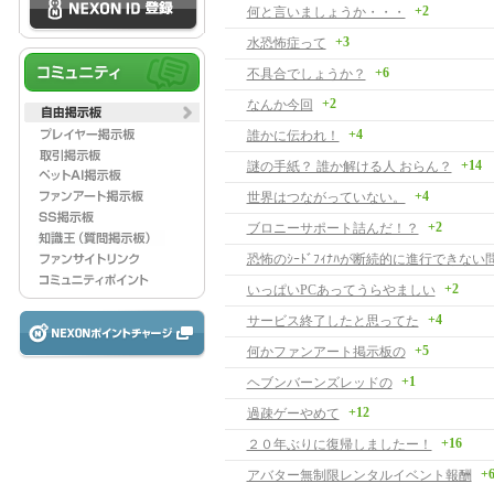
+2
何と言いましょうか・・・
+3
水恐怖症って
+6
不具合でしょうか？
+2
なんか今回
+4
誰かに伝われ！
+14
謎の手紙？ 誰か解ける人 おらん？
+4
世界はつながっていない。
+2
ブロニーサポート詰んだ！？
恐怖のｼｰﾄﾞﾌｨﾅﾊが断続的に進行できな
+2
いっぱいPCあってうらやましい
+4
サービス終了したと思ってた
+5
何かファンアート掲示板の
+1
ヘブンバーンズレッドの
+12
過疎ゲーやめて
+16
２０年ぶりに復帰しましたー！
+
アバター無制限レンタルイベント報酬