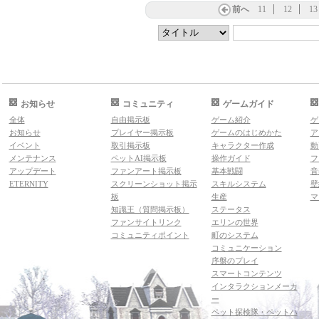
前へ
11
12
13
お知らせ
コミュニティ
ゲームガイド
全体
自由掲示板
ゲーム紹介
ゲ
お知らせ
プレイヤー掲示板
ゲームのはじめかた
ア
イベント
取引掲示板
キャラクター作成
動
メンテナンス
ペットAI掲示板
操作ガイド
フ
アップデート
ファンアート掲示板
基本戦闘
音
ETERNITY
スクリーンショット掲示
スキルシステム
壁
板
生産
マ
知識王（質問掲示板）
ステータス
ファンサイトリンク
エリンの世界
コミュニティポイント
町のシステム
コミュニケーション
序盤のプレイ
スマートコンテンツ
インタラクションメーカ
ー
ペット探検隊・ペットハ