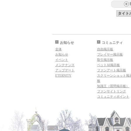
お知らせ
コミュニティ
全体
自由掲示板
お知らせ
プレイヤー掲示板
イベント
取引掲示板
メンテナンス
ペットAI掲示板
アップデート
ファンアート掲示板
ETERNITY
スクリーンショット掲
板
知識王（質問掲示板）
ファンサイトリンク
コミュニティポイント