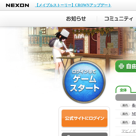
NEXON
【メイプルストーリー】CROWNアップデート
各
M
自
マビノギ