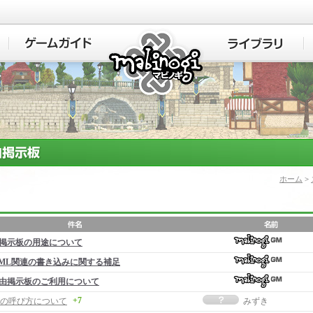
マビノギ
ホーム
>
掲示板の用途について
ML関連の書き込みに関する補足
由掲示板のご利用について
+7
の呼び方について
みずき