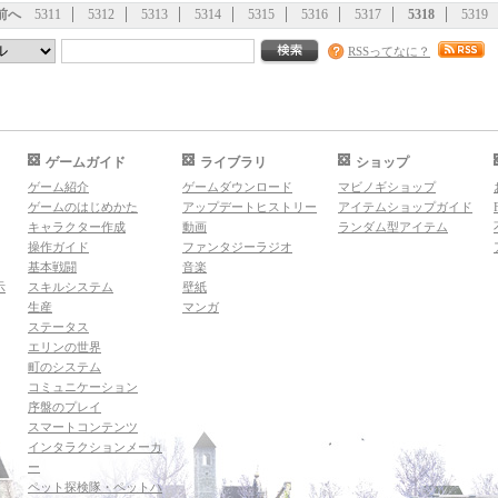
前へ
5311
5312
5313
5314
5315
5316
5317
5318
5319
RSSってなに？
ゲームガイド
ライブラリ
ショップ
ゲーム紹介
ゲームダウンロード
マビノギショップ
ゲームのはじめかた
アップデートヒストリー
アイテムショップガイド
キャラクター作成
動画
ランダム型アイテム
操作ガイド
ファンタジーラジオ
基本戦闘
音楽
示
スキルシステム
壁紙
生産
マンガ
ステータス
エリンの世界
町のシステム
コミュニケーション
序盤のプレイ
スマートコンテンツ
インタラクションメーカ
ー
ペット探検隊・ペットハ