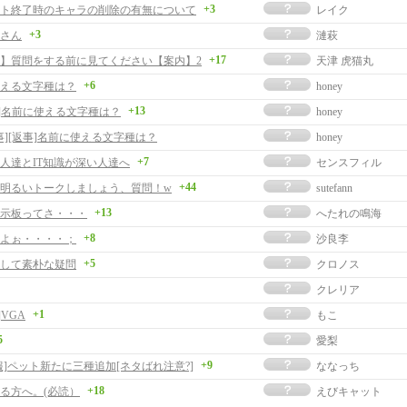
+3
ト終了時のキャラの削除の有無について
レイク
+3
さん
漣萩
+17
】質問をする前に見てください【案内】2
天津 虎猫丸
+6
える文字種は？
honey
+13
事]名前に使える文字種は？
honey
事][返事]名前に使える文字種は？
honey
+7
人達とIT知識が深い人達へ
センスフィル
+44
明るいトークしましょう、質問！w
sutefann
+13
示板ってさ・・・
へたれの鳴海
+8
よぉ・・・・；
沙良李
+5
して素朴な疑問
クロノス
クレリア
+1
]VGA
もこ
5
愛梨
+9
報]ペット新たに三種追加[ネタばれ注意?]
ななっち
+18
る方へ。(必読）
えびキャット