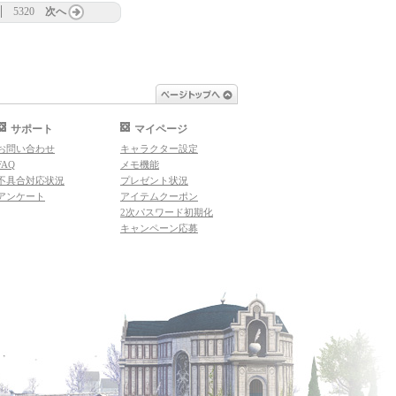
5320
次へ
ページトップへ
サポート
マイページ
お問い合わせ
キャラクター設定
FAQ
メモ機能
不具合対応状況
プレゼント状況
アンケート
アイテムクーポン
2次パスワード初期化
キャンペーン応募