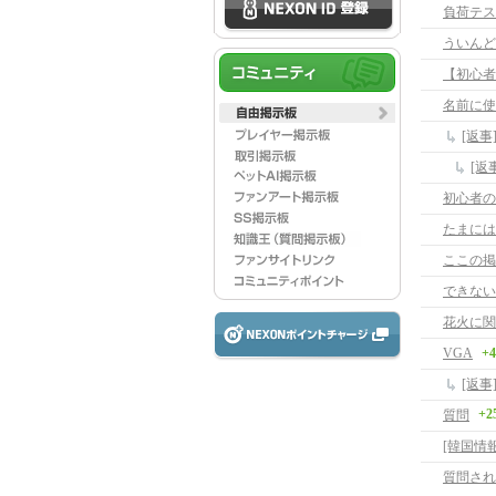
負荷テス
ういんど
【初心者
名前に使
[返
[返
初心者の
たまには
ここの掲
できない
花火に関
VGA
+4
[返事
+2
質問
[韓国情
質問され