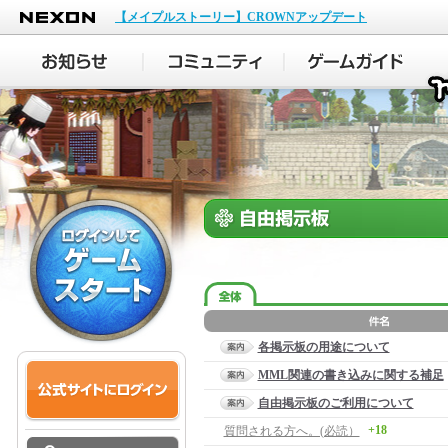
NEXON
【メイプルストーリー】CROWNアップデート
各掲示板の用途について
MML関連の書き込みに関する補足
自由掲示板のご利用について
+18
質問される方へ。(必読）