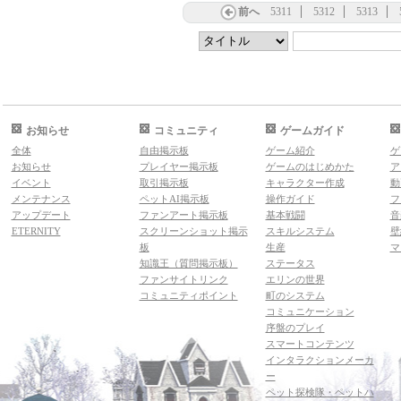
前へ
5311
5312
5313
お知らせ
コミュニティ
ゲームガイド
全体
自由掲示板
ゲーム紹介
ゲ
お知らせ
プレイヤー掲示板
ゲームのはじめかた
ア
イベント
取引掲示板
キャラクター作成
動
メンテナンス
ペットAI掲示板
操作ガイド
フ
アップデート
ファンアート掲示板
基本戦闘
音
ETERNITY
スクリーンショット掲示
スキルシステム
壁
板
生産
マ
知識王（質問掲示板）
ステータス
ファンサイトリンク
エリンの世界
コミュニティポイント
町のシステム
コミュニケーション
序盤のプレイ
スマートコンテンツ
インタラクションメーカ
ー
ペット探検隊・ペットハ