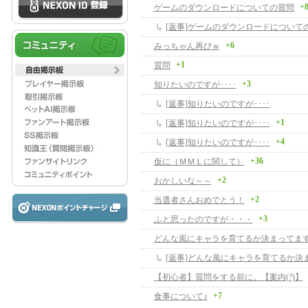
+
ゲームのダウンロードについての質問
[返事]ゲームのダウンロードについて
+6
みっちゃん再びｗ
+1
質問
+3
知りたいのですが････
[返事]知りたいのですが････
+1
[返事]知りたいのですが････
+4
[返事]知りたいのですが････
+36
仮に（ＭＭＬに関して）
+2
おかしいな～～
+2
当選者さんおめでとう！
+3
ふと思ったのですが・・・
どんな風にキャラを育てるか決まってま
[返事]どんな風にキャラを育てるか決
【初心者】質問をする前に。【案内(?)】
+7
食事について♪