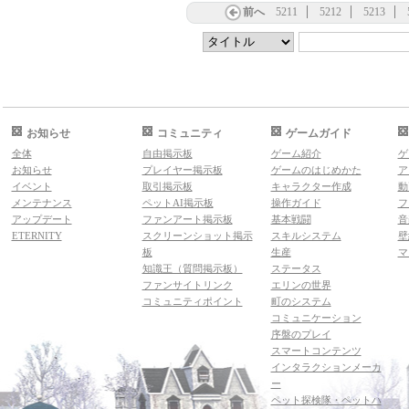
前へ
5211
5212
5213
お知らせ
コミュニティ
ゲームガイド
全体
自由掲示板
ゲーム紹介
ゲ
お知らせ
プレイヤー掲示板
ゲームのはじめかた
ア
イベント
取引掲示板
キャラクター作成
動
メンテナンス
ペットAI掲示板
操作ガイド
フ
アップデート
ファンアート掲示板
基本戦闘
音
ETERNITY
スクリーンショット掲示
スキルシステム
壁
板
生産
マ
知識王（質問掲示板）
ステータス
ファンサイトリンク
エリンの世界
コミュニティポイント
町のシステム
コミュニケーション
序盤のプレイ
スマートコンテンツ
インタラクションメーカ
ー
ペット探検隊・ペットハ