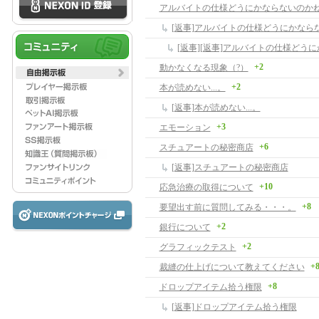
アルバイトの仕様どうにかならないのか
+2
動かなくなる現象（?）
+2
本が読めない...。
[返事]本が読めない...。
+3
エモーション
+6
スチュアートの秘密商店
[返事]スチュアートの秘密商店
+10
応急治療の取得について
+8
要望出す前に質問してみる・・・。
+2
銀行について
+2
グラフィックテスト
+
裁縫の仕上げについて教えてください
+8
ドロップアイテム拾う権限
[返事]ドロップアイテム拾う権限