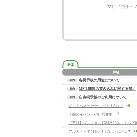
マビノギチー
各掲示板の用途について
MML関連の書き込みに関する補足
自由掲示板のご利用について
+6
ギルドへメッセージの送り方は？
+2
今回のイベントや仕様変更
【悲報】ダンジョン戦利品武器、エルグ
+
アルカナって何をとればいいんだ…？