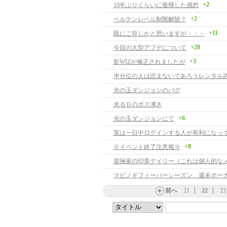
+2
10年ぶりくらいに復帰した感想
+2
ベルテンレベル制限解除？
+11
既にご存じかと思いますが・・・
+20
今回の大型アプデについて
+3
影WIZが修正されましたが
半分位の人は読まないであろうレンタル
光の玉ダンジョンのバグ
光るＤのボス沸き
+6
光の玉ダンジョンにて
実は一日中ログインする人が有利になっ
+8
※イベント終了注意報※
冒険家の印章デイリー（これは個人的な
マビノギフィーバーシーズン、週末ボー
前へ
21
22
23