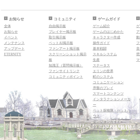
お知らせ
コミュニティ
ゲームガイド
全体
自由掲示板
ゲーム紹介
ゲ
お知らせ
プレイヤー掲示板
ゲームのはじめかた
ア
イベント
取引掲示板
キャラクター作成
動
メンテナンス
ペットAI掲示板
操作ガイド
フ
アップデート
ファンアート掲示板
基本戦闘
音
ETERNITY
スクリーンショット掲示
スキルシステム
壁
板
生産
マ
知識王（質問掲示板）
ステータス
ファンサイトリンク
エリンの世界
コミュニティポイント
町のシステム
コミュニケーション
序盤のプレイ
スマートコンテンツ
インタラクションメーカ
ー
ペット探検隊・ペットハ
ウス
ダンジョンガイド
マギグラフィ