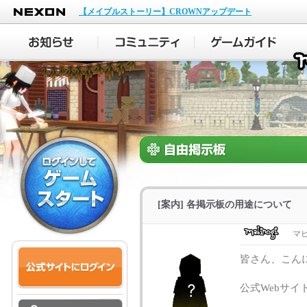
NEXON
【メイプルストーリー】CROWNアップデート
[案内] 各掲示板の用途について
マ
皆さん、こん
公式Webサ