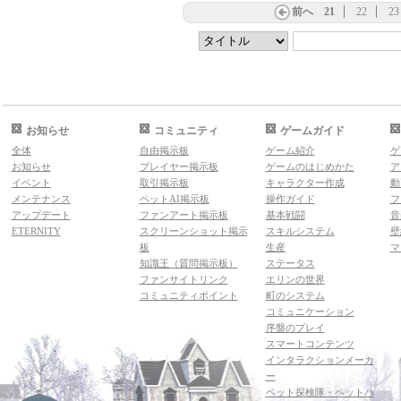
前へ
21
22
23
お知らせ
コミュニティ
ゲームガイド
全体
自由掲示板
ゲーム紹介
ゲ
お知らせ
プレイヤー掲示板
ゲームのはじめかた
ア
イベント
取引掲示板
キャラクター作成
動
メンテナンス
ペットAI掲示板
操作ガイド
フ
アップデート
ファンアート掲示板
基本戦闘
音
ETERNITY
スクリーンショット掲示
スキルシステム
壁
板
生産
マ
知識王（質問掲示板）
ステータス
ファンサイトリンク
エリンの世界
コミュニティポイント
町のシステム
コミュニケーション
序盤のプレイ
スマートコンテンツ
インタラクションメーカ
ー
ペット探検隊・ペットハ