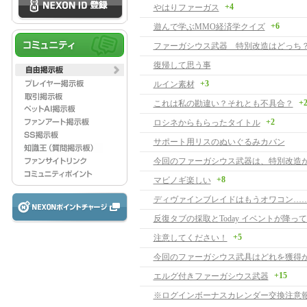
+4
やはりファーガス
+6
遊んで学ぶMMO経済学クイズ
ファーガシウス武器 特別改造はどっち
復帰して思う事
+3
ルイン素材
+
これは私の勘違い？それとも不具合？
+2
ロシネからもらったタイトル
サポート用リスのぬいぐるみカバン
今回のファーガシウス武器は、特別改造が
+8
マビノギ楽しい
ディヴァインブレイドはもうオワコン…
反復タブの採取とToday イベントが降っ
+5
注意してください！
今回のファーガシウス武具はどれを獲得
+15
エルグ付きファーガシウス武器
※ログインボーナスカレンダー交換注意